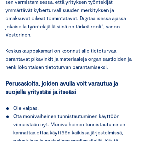
sen varmistamisessa, että yrityksen työntekijät
ymmärtävät kyberturvallisuuden merkityksen ja
omaksuvat oikeat toimintatavat. Digitaalisessa ajassa
jokaisella työntekijällä siinä on tärkeä rooli”, sanoo
Vesterinen.
Keskuskauppakamari on koonnut alle tietoturvaa
parantavat pikavinkit ja materiaaleja organisaatioiden ja
henkilökohtaisen tietoturvan parantamiseksi.
Perusasioita, joiden avulla voit varautua ja
suojella yritystäsi ja itseäsi
Ole valpas.
Ota monivaiheinen tunnistautuminen käyttöön
viimeistään nyt. Monivaiheinen tunnistautuminen
kannattaa ottaa käyttöön kaikissa järjestelmissä,
palveluissa ja sosiaalisen median tileillä. Käytä