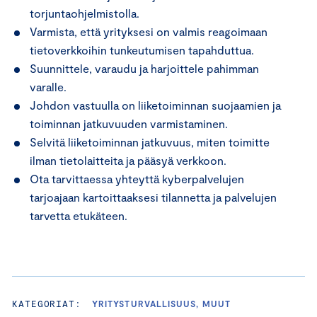
torjuntaohjelmistolla.
Varmista, että yrityksesi on valmis reagoimaan
tietoverkkoihin tunkeutumisen tapahduttua.
Suunnittele, varaudu ja harjoittele pahimman
varalle.
Johdon vastuulla on liiketoiminnan suojaamien ja
toiminnan jatkuvuuden varmistaminen.
Selvitä liiketoiminnan jatkuvuus, miten toimitte
ilman tietolaitteita ja pääsyä verkkoon.
Ota tarvittaessa yhteyttä kyberpalvelujen
tarjoajaan kartoittaaksesi tilannetta ja palvelujen
tarvetta etukäteen.
KATEGORIAT:
YRITYSTURVALLISUUS, MUUT