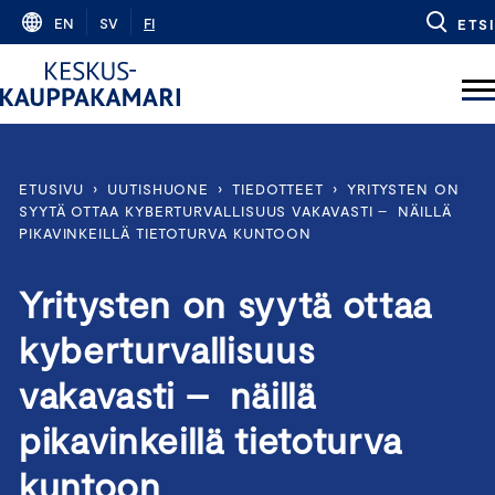
Skip
EN
SV
FI
ETSI
to
content
ETUSIVU
›
UUTISHUONE
›
TIEDOTTEET
›
YRITYSTEN ON
SYYTÄ OTTAA KYBERTURVALLISUUS VAKAVASTI – NÄILLÄ
PIKAVINKEILLÄ TIETOTURVA KUNTOON
Yritysten on syytä ottaa
kyberturvallisuus
vakavasti – näillä
pikavinkeillä tietoturva
kuntoon