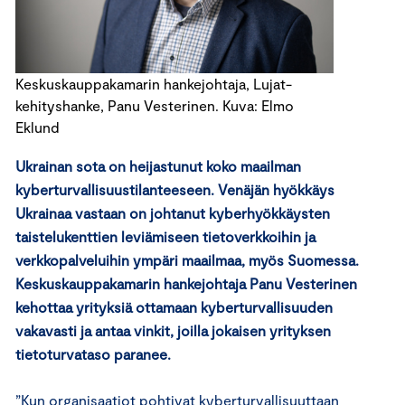
Keskuskauppakamarin hankejohtaja, Lujat-
kehityshanke, Panu Vesterinen. Kuva: Elmo
Eklund
Ukrainan sota on heijastunut koko maailman
kyberturvallisuustilanteeseen. Venäjän hyökkäys
Ukrainaa vastaan ​​on johtanut kyberhyökkäysten
taistelukenttien leviämiseen tietoverkkoihin ja
verkkopalveluihin ympäri maailmaa, myös Suomessa.
Keskuskauppakamarin hankejohtaja Panu Vesterinen
kehottaa yrityksiä ottamaan kyberturvallisuuden
vakavasti ja antaa vinkit, joilla jokaisen yrityksen
tietoturvataso paranee.
”Kun organisaatiot pohtivat kyberturvallisuuttaan