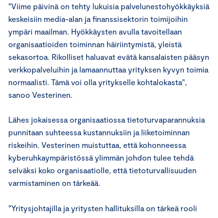
”Viime päivinä on tehty lukuisia palvelunestohyökkäyksiä
keskeisiin media-alan ja finanssisektorin toimijoihin
ympäri maailman. Hyökkäysten avulla tavoitellaan
organisaatioiden toiminnan häiriintymistä, yleistä
sekasortoa. Rikolliset haluavat evätä kansalaisten pääsyn
verkkopalveluihin ja lamaannuttaa yrityksen kyvyn toimia
normaalisti. Tämä voi olla yritykselle kohtalokasta”,
sanoo Vesterinen.
Lähes jokaisessa organisaatiossa tietoturvaparannuksia
punnitaan suhteessa kustannuksiin ja liiketoiminnan
riskeihin. Vesterinen muistuttaa, että kohonneessa
kyberuhkaympäristössä ylimmän johdon tulee tehdä
selväksi koko organisaatiolle, että tietoturvallisuuden
varmistaminen on tärkeää.
”Yritysjohtajilla ja yritysten hallituksilla on tärkeä rooli