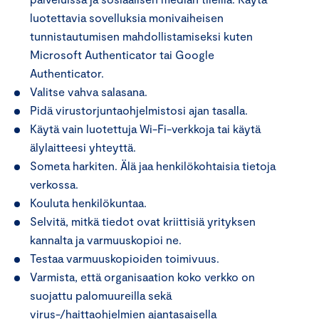
luotettavia sovelluksia monivaiheisen
tunnistautumisen mahdollistamiseksi kuten
Microsoft Authenticator tai Google
Authenticator.
Valitse vahva salasana.
Pidä virustorjuntaohjelmistosi ajan tasalla.
Käytä vain luotettuja Wi-Fi-verkkoja tai käytä
älylaitteesi yhteyttä.
Someta harkiten. Älä jaa henkilökohtaisia tietoja
verkossa.
Kouluta henkilökuntaa.
Selvitä, mitkä tiedot ovat kriittisiä yrityksen
kannalta ja varmuuskopioi ne.
Testaa varmuuskopioiden toimivuus.
Varmista, että organisaation koko verkko on
suojattu palomuureilla sekä
virus-/haittaohjelmien ajantasaisella