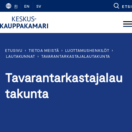
Skip
FI
EN
SV
ETSI
to
content
ETUSIVU
›
TIETOA MEISTÄ
›
LUOTTAMUSHENKILÖT
›
LAUTAKUNNAT
›
TAVARANTARKASTAJALAUTAKUNTA
Tavarantarkastajalau
takunta