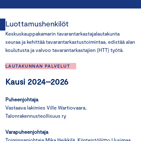
Luottamushenkilöt
Keskuskauppakamarin tavarantarkastajalautakunta
seuraa ja kehittää tavarantarkastustoimintaa, edistää alan
koulutusta ja valvoo tavarantarkastajien (HTT) työtä.
LAUTAKUNNAN PALVELUT
Kausi 2024–2026
Puheenjohtaja
Vastaava lakimies Ville Wartiovaara,
Talonrakennusteollisuus ry
Varapuheenjohtaja
Toiminnanjohtaja Mika Heikkilä, Kiinteistöliitto Uusimaa