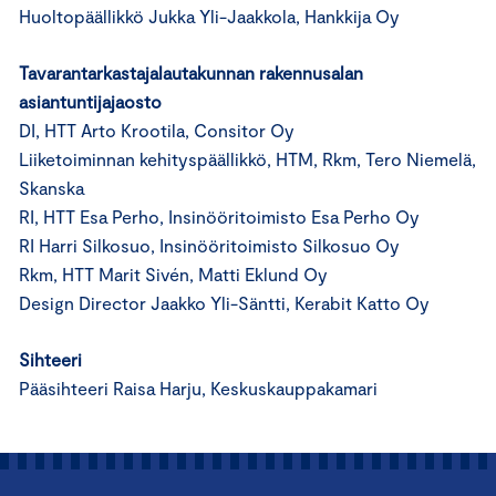
Huoltopäällikkö Jukka Yli-Jaakkola, Hankkija Oy
Tavarantarkastajalautakunnan rakennusalan
asiantuntijajaosto
DI, HTT Arto Krootila, Consitor Oy
Liiketoiminnan kehityspäällikkö, HTM, Rkm, Tero Niemelä,
Skanska
RI, HTT Esa Perho, Insinööritoimisto Esa Perho Oy
RI Harri Silkosuo, Insinööritoimisto Silkosuo Oy
Rkm, HTT Marit Sivén, Matti Eklund Oy
Design Director Jaakko Yli-Säntti, Kerabit Katto Oy
Sihteeri
Pääsihteeri Raisa Harju, Keskuskauppakamari