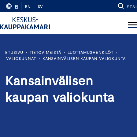
Skip
FI
EN
SV
ETSI
to
content
ETUSIVU
›
TIETOA MEISTÄ
›
LUOTTAMUSHENKILÖT
›
VALIOKUNNAT
›
KANSAINVÄLISEN KAUPAN VALIOKUNTA
Kansainvälisen
kaupan valiokunta