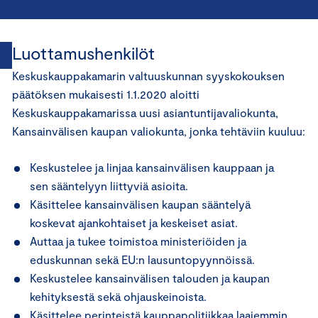
Luottamushenkilöt
Keskuskauppakamarin valtuuskunnan syyskokouksen
päätöksen mukaisesti 1.1.2020 aloitti
Keskuskauppakamarissa uusi asiantuntijavaliokunta,
Kansainvälisen kaupan valiokunta, jonka tehtäviin kuuluu:
Keskustelee ja linjaa kansainvälisen kauppaan ja
sen sääntelyyn liittyviä asioita.
Käsittelee kansainvälisen kaupan sääntelyä
koskevat ajankohtaiset ja keskeiset asiat.
Auttaa ja tukee toimistoa ministeriöiden ja
eduskunnan sekä EU:n lausuntopyynnöissä.
Keskustelee kansainvälisen talouden ja kaupan
kehityksestä sekä ohjauskeinoista.
Käsittelee perinteistä kauppapolitiikkaa laajemmin