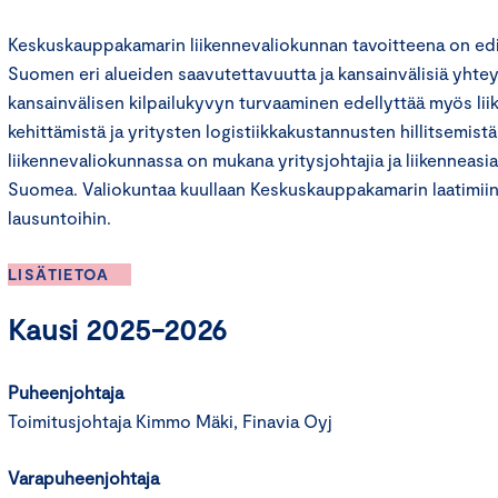
Keskuskauppakamarin liikennevaliokunnan tavoitteena on edis
Suomen eri alueiden saavutettavuutta ja kansainvälisiä yhte
kansainvälisen kilpailukyvyn turvaaminen edellyttää myös lii
kehittämistä ja yritysten logistiikkakustannusten hillitsemi
liikennevaliokunnassa on mukana yritysjohtajia ja liikenneasian
Suomea. Valiokuntaa kuullaan Keskuskauppakamarin laatimiin 
lausuntoihin.
LISÄTIETOA
Kausi 2025-2026
Puheenjohtaja
Toimitusjohtaja Kimmo Mäki, Finavia Oyj
Varapuheenjohtaja