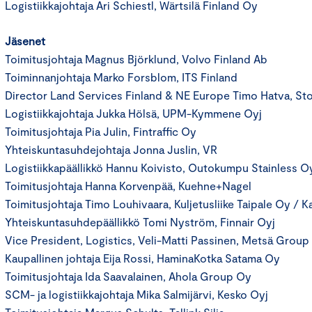
Logistiikkajohtaja Ari Schiestl, Wärtsilä Finland Oy
Jäsenet
Toimitusjohtaja Magnus Björklund, Volvo Finland Ab
Toiminnanjohtaja Marko Forsblom, ITS Finland
Director Land Services Finland & NE Europe Timo Hatva, St
Logistiikkajohtaja Jukka Hölsä, UPM-Kymmene Oyj
Toimitusjohtaja Pia Julin, Fintraffic Oy
Yhteiskuntasuhdejohtaja Jonna Juslin, VR
Logistiikkapäällikkö Hannu Koivisto, Outokumpu Stainless O
Toimitusjohtaja Hanna Korvenpää, Kuehne+Nagel
Toimitusjohtaja Timo Louhivaara, Kuljetusliike Taipale Oy / K
Yhteiskuntasuhdepäällikkö Tomi Nyström, Finnair Oyj
Vice President, Logistics, Veli-Matti Passinen, Metsä Group
Kaupallinen johtaja Eija Rossi, HaminaKotka Satama Oy
Toimitusjohtaja Ida Saavalainen, Ahola Group Oy
SCM- ja logistiikkajohtaja Mika Salmijärvi, Kesko Oyj