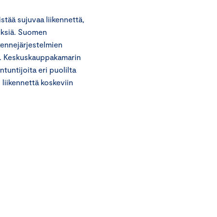
tää sujuvaa liikennettä,
yksiä. Suomen
kennejärjestelmien
stä. Keskuskauppakamarin
tuntijoita eri puolilta
liikennettä koskeviin