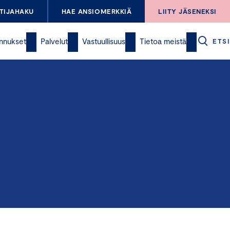
TIJAHAKU
HAE ANSIOMERKKIÄ
LIITY JÄSENEKSI
nnukset
Palvelut
Vastuullisuus
Tietoa meistä
ETSI