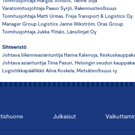
Toimitusjohtaja Margus Schults, Tallink Silja
Varatoimitusjohtaja Paavo Syrjö, Rakennusteollisuus
Toimitusjohtaja Matti Urmas, Freja Transport & Logistics Oy
Manager Group Logistics Janne Wikström, Oras Group
Toimitusjohtaja Jukka Ylitalo, Länsilinjat Oy
Sihteeristö
Johtava liikenneasiantuntija Hanna Kalenoja, Keskuskauppak
Johtava asiantuntija Tiina Pasuri, Helsingin seudun kauppaka
Logistiikkapäällikkö Alina Koskela, Metsäteollisuus ry
tishuone
Julkaisut
Vaikuttami