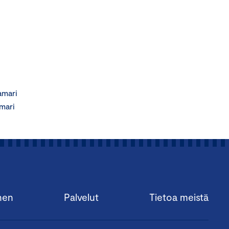
amari
mari
nen
Palvelut
Tietoa meistä