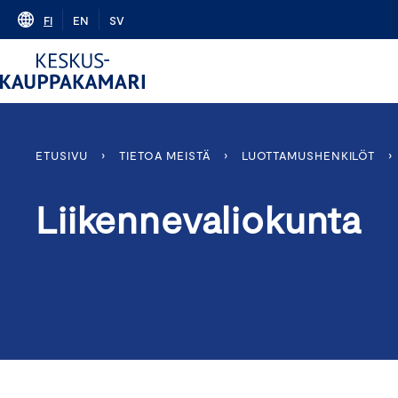
Skip
FI
EN
SV
to
content
ETUSIVU
›
TIETOA MEISTÄ
›
LUOTTAMUSHENKILÖT
›
Liikennevaliokunta