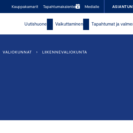
Kauppakamarit
Tapahtumakalenteri
Medialle
ASIANTUN
Uutishuone
Vaikuttaminen
Tapahtumat ja valme
VALIOKUNNAT
›
LIIKENNEVALIOKUNTA