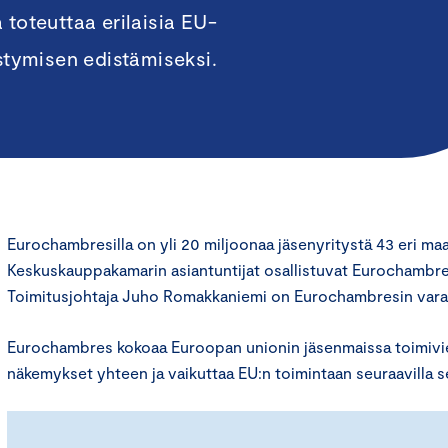
 toteuttaa erilaisia EU-
istymisen edistämiseksi.
Eurochambresilla on yli 20 miljoonaa jäsenyritystä 43 eri ma
Keskuskauppakamarin asiantuntijat osallistuvat Eurochambre
Toimitusjohtaja Juho Romakkaniemi on Eurochambresin vara
Eurochambres kokoaa Euroopan unionin jäsenmaissa toimiv
näkemykset yhteen ja vaikuttaa EU:n toimintaan seuraavilla se