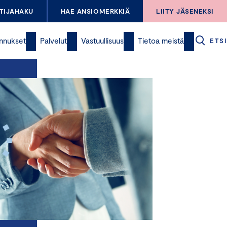
TIJAHAKU
HAE ANSIOMERKKIÄ
LIITY JÄSENEKSI
nnukset
Palvelut
Vastuullisuus
Tietoa meistä
ETSI