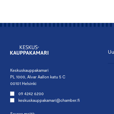
Uu
Keskuskauppakamari
PL 1000, Alvar Aallon katu 5 C
00101 Helsinki
09 4242 6200
keskuskauppakamari@chamber.fi
Seuraa meitä: