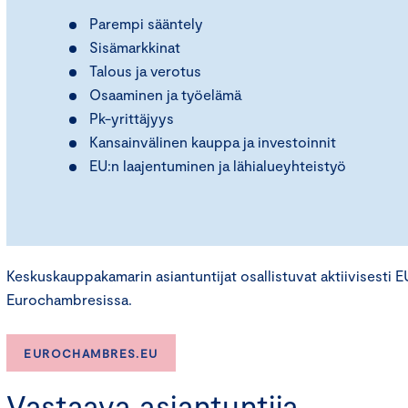
Parempi sääntely
Sisämarkkinat
Talous ja verotus
Osaaminen ja työelämä
Pk-yrittäjyys
Kansainvälinen kauppa ja investoinnit
EU:n laajentuminen ja lähialueyhteistyö
Keskuskauppakamarin asiantuntijat osallistuvat aktiivisesti 
Eurochambresissa.
EUROCHAMBRES.EU
Vastaava asiantuntija