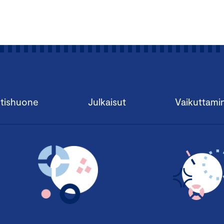
tishuone
Julkaisut
Vaikuttami