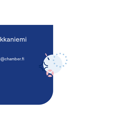
kkaniemi
i@chamber.fi