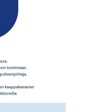
assa.
sin toimintaan.
puheenjohtaja.
ien kauppakamarien
ktoreilla: