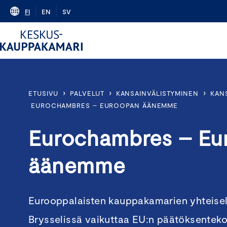
Skip
FI
EN
SV
to
content
›
›
›
ETUSIVU
PALVELUT
KANSAINVÄLISTYMINEN
KAN
EUROCHAMBRES – EUROOPAN ÄÄNEMME
Eurochambres – Eu
äänemme
Eurooppalaisten kauppakamarien yhteise
Brysselissä vaikuttaa EU:n päätöksenteko