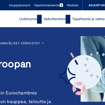
Kauppakamarit
Tapahtumakalenteri
Medialle
ASIANTUN
Uutishuone
Vaikuttaminen
Tapahtumat ja valme
›
SAINVÄLISET VERKOSTOT
roopan
lin Eurochambres
on kauppaa, taloutta ja