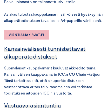
Palveluhinnasto on tallennettu sivustolle.
Asiakas tulostaa kauppakamarin sähköisesti hyväksymän
alkuperätodistuksen tavalliselle A4-paperille värillisenä.
VIENTIASIAKIRJAT.FI
Kansainvälisesti tunnistettavat
alkuperätodistukset
Suomalaiset kauppakamarit kuuluvat akkreditoituina
Kansainvälisen kauppakamarin ICC:n CO Chain -ketjuun.
Tämä tarkoittaa sitä, että alkuperätodistuksen
vastaanottava yritys tai viranomainen voi tarkistaa
todistuksen aitouden
ICC:n sivustolta
.
Vastaava asiantuntija