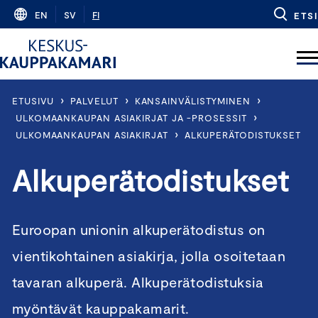
Skip
EN
SV
FI
ETSI
to
content
›
›
›
ETUSIVU
PALVELUT
KANSAINVÄLISTYMINEN
›
ULKOMAANKAUPAN ASIAKIRJAT JA -PROSESSIT
›
ULKOMAANKAUPAN ASIAKIRJAT
ALKUPERÄTODISTUKSET
Alkuperätodistukset
Euroopan unionin alkuperätodistus on
vientikohtainen asiakirja, jolla osoitetaan
tavaran alkuperä. Alkuperätodistuksia
myöntävät kauppakamarit.