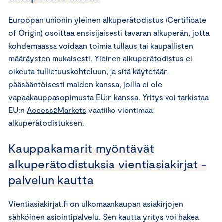
Euroopan unionin yleinen alkuperätodistus (Certificate
of Origin) osoittaa ensisijaisesti tavaran alkuperän, jotta
kohdemaassa voidaan toimia tullaus tai kaupallisten
määräysten mukaisesti. Yleinen alkuperätodistus ei
oikeuta tullietuuskohteluun, ja sitä käytetään
pääsääntöisesti maiden kanssa, joilla ei ole
vapaakauppasopimusta EU:n kanssa. Yritys voi tarkistaa
EU:n
Access2Markets
vaatiiko vientimaa
alkuperätodistuksen.
Kauppakamarit myöntävät
alkuperätodistuksia vientiasiakirjat -
palvelun kautta
Vientiasiakirjat.fi on ulkomaankaupan asiakirjojen
sähköinen asiointipalvelu. Sen kautta yritys voi hakea