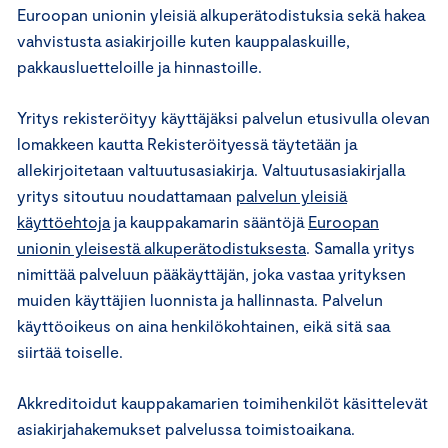
Euroopan unionin yleisiä alkuperätodistuksia sekä hakea
vahvistusta asiakirjoille kuten kauppalaskuille,
pakkausluetteloille ja hinnastoille.
Yritys rekisteröityy käyttäjäksi palvelun etusivulla olevan
lomakkeen kautta Rekisteröityessä täytetään ja
allekirjoitetaan valtuutusasiakirja. Valtuutusasiakirjalla
yritys sitoutuu noudattamaan
palvelun yleisiä
käyttöehtoja
ja kauppakamarin sääntöjä
Euroopan
unionin yleisestä alkuperätodistuksesta
. Samalla yritys
nimittää palveluun pääkäyttäjän, joka vastaa yrityksen
muiden käyttäjien luonnista ja hallinnasta. Palvelun
käyttöoikeus on aina henkilökohtainen, eikä sitä saa
siirtää toiselle.
Akkreditoidut kauppakamarien toimihenkilöt käsittelevät
asiakirjahakemukset palvelussa toimistoaikana.