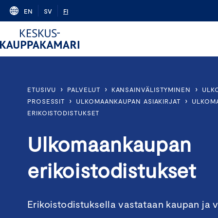
Skip
EN
SV
FI
to
content
›
›
›
ETUSIVU
PALVELUT
KANSAINVÄLISTYMINEN
ULK
›
›
PROSESSIT
ULKOMAANKAUPAN ASIAKIRJAT
ULKOM
ERIKOISTODISTUKSET
Ulkomaankaupan
erikoistodistukset
Erikoistodistuksella vastataan kaupan ja 