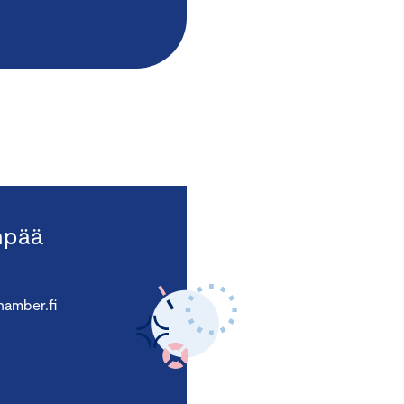
npää
amber.fi