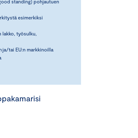
f good standing) pohjautuen
kitystä esimerkiksi
 lakko, työsulku,
ja/tai EU:n markkinoilla
a
ppakamarisi