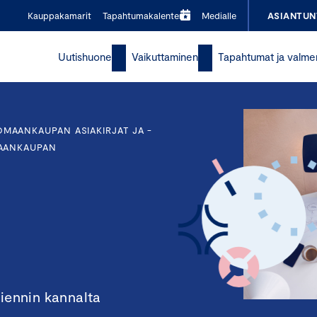
Kauppakamarit
Tapahtumakalenteri
Medialle
ASIANTUN
Uutishuone
Vaikuttaminen
Tapahtumat ja valme
OMAANKAUPAN ASIAKIRJAT JA -
AANKAUPAN
viennin kannalta