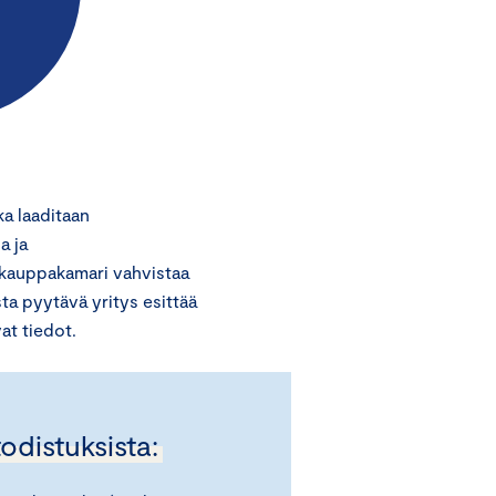
a laaditaan
a ja
la kauppakamari vahvistaa
ta pyytävä yritys esittää
at tiedot.
odistuksista: