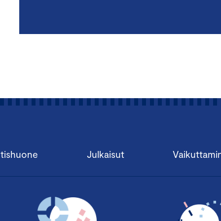
tishuone
Julkaisut
Vaikuttami