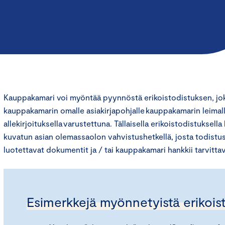
Kauppakamari voi myöntää pyynnöstä erikoistodistuksen, jok
kauppakamarin omalle asiakirjapohjalle kauppakamarin leimall
allekirjoituksella varustettuna. Tällaisella erikoistodistuksel
kuvatun asian olemassaolon vahvistushetkellä, josta todistus
luotettavat dokumentit ja / tai kauppakamari hankkii tarvittav
Esimerkkejä myönnetyistä erikoist