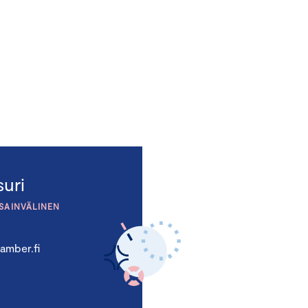
uri
NSAINVÄLINEN
amber.fi