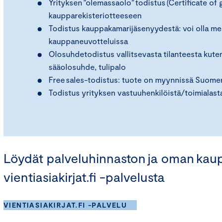
Yrityksen ”olemassaolo” todistus (Certificate o
kaupparekisteriotteeseen
Todistus kauppakamarijäsenyydestä: voi olla mer
kauppaneuvotteluissa
Olosuhdetodistus vallitsevasta tilanteesta kuten
sääolosuhde, tulipalo
Free sales-todistus: tuote on myynnissä Suomen 
Todistus yrityksen vastuuhenkilöistä/toimialast
Löydät palveluhinnaston ja oman kau
vientiasiakirjat.fi -palvelusta
VIENTIASIAKIRJAT.FI -PALVELU