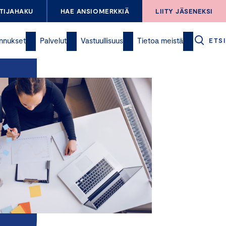
TIJAHAKU
HAE ANSIOMERKKIÄ
LIITY JÄSENEKSI
nnukset
Palvelut
Vastuullisuus
Tietoa meistä
ETSI