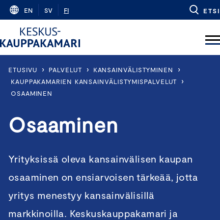
Skip
EN
SV
FI
ETSI
to
content
›
›
›
ETUSIVU
PALVELUT
KANSAINVÄLISTYMINEN
›
KAUPPAKAMARIEN KANSAINVÄLISTYMISPALVELUT
OSAAMINEN
Osaaminen
Yrityksissä oleva kansainvälisen kaupan
osaaminen on ensiarvoisen tärkeää, jotta
yritys menestyy kansainvälisillä
markkinoilla. Keskuskauppakamari ja