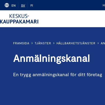
Skip
H
EN
SV
FI
to
content
›
›
›
FRAMSIDA
TJÄNSTER
HÅLLBARHETSTJÄNSTER
A
Anmälningskanal
En trygg anmälningskanal för ditt företag