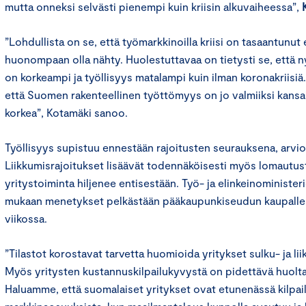
mutta onneksi selvästi pienempi kuin kriisin alkuvaiheessa”,
”Lohdullista on se, että työmarkkinoilla kriisi on tasaantunut
huonompaan olla nähty. Huolestuttavaa on tietysti se, että
on korkeampi ja työllisyys matalampi kuin ilman koronakriisiä
että Suomen rakenteellinen työttömyys on jo valmiiksi kansain
korkea”, Kotamäki sanoo.
Työllisyys supistuu ennestään rajoitusten seurauksena, arvio
Liikkumisrajoitukset lisäävät todennäköisesti myös lomautus
yritystoiminta hiljenee entisestään. Työ- ja elinkeinominister
mukaan menetykset pelkästään pääkaupunkiseudun kaupalle ol
viikossa.
”Tilastot korostavat tarvetta huomioida yritykset sulku- ja li
Myös yritysten kustannuskilpailukyvystä on pidettävä huolta
Haluamme, että suomalaiset yritykset ovat etunenässä kilpa