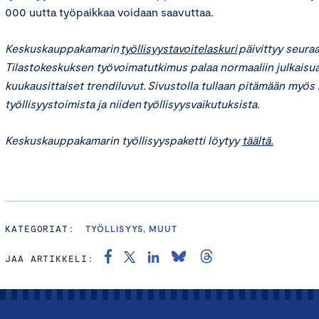
000 uutta työpaikkaa voidaan saavuttaa.
Keskuskauppakamarin
työllisyystavoitelaskuri
päivittyy
seuraa
Tilastokeskuksen työvoimatutkimus palaa normaaliin julkaisua
kuukausittaiset
trendiluvut
. Sivustolla tullaan pitämään myös 
työllisyystoimista ja
niiden työllisyysvaikutuksista
.
Keskuskauppakamarin työllisyyspaketti löytyy
täältä.
KATEGORIAT:
TYÖLLISYYS, MUUT
JAA ARTIKKELI: