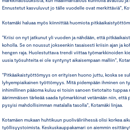
markkinaosuuksista, kun maailmantalous kunnolla avautuu ja
Ennustetut kasvuluvut jo tälle vuodelle ovat merkittäviä”, K
Kotamäki haluaa myös kiinnittää huomiota pitkäaikaistyött
”Kriisi on nyt jatkunut yli vuoden ja nähdään, että pitkäaika
koholla. Se on noussut jokseenkin tasaisesti kriisin ajan ja k
hengen raja. Huolestuttava trendi viittaa työmarkkinoiden ki
uusia työsuhteita ei ole syntynyt aikaisempaan malliin”, Kot
”Pitkäaikaistyöttömyys on erityisen huono juttu, koska se su
lyhyempiaikainen työttömyys. Mitä pidempään ihminen on t
inhimillinen pääoma kuluu ei toisin sanoen tietotaito tuppaa 
äärimmäisen tärkeää saada työmarkkinat vetämään niin, että 
pysyisi mahdollisimman matalalla tasolla”, Kotamäki linjaa.
Kotamäen mukaan huhtikuun puoliväliriihessä olisi korkea aik
työllisyystoimista. Keskuskauppakamari on aiemmin esittäny