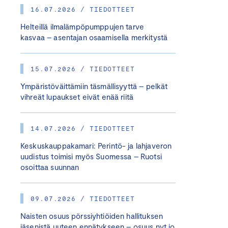
16.07.2026 / TIEDOTTEET
Helteillä ilmalämpöpumppujen tarve
kasvaa – asentajan osaamisella merkitystä
15.07.2026 / TIEDOTTEET
Ympäristöväittämiin täsmällisyyttä – pelkät
vihreät lupaukset eivät enää riitä
14.07.2026 / TIEDOTTEET
Keskuskauppakamari: Perintö- ja lahjaveron
uudistus toimisi myös Suomessa – Ruotsi
osoittaa suunnan
09.07.2026 / TIEDOTTEET
Naisten osuus pörssiyhtiöiden hallituksen
jäsenistä uuteen ennätykseen – osuus nyt jo