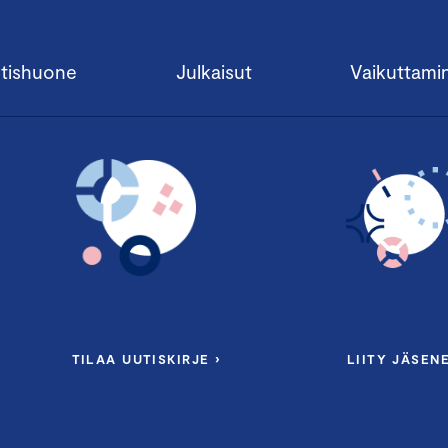
tishuone
Julkaisut
Vaikuttami
TILAA UUTISKIRJE ›
LIITY JÄSENE