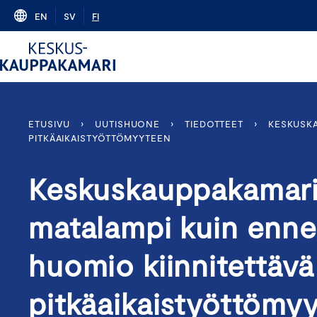
Skip
EN
SV
FI
to
content
ETUSIVU
›
UUTISHUONE
›
TIEDOTTEET
›
KESKUSKA
PITKÄAIKAISTYÖTTÖMYYTEEN
Keskuskauppakamari:
matalampi kuin ennen
huomio kiinnitettävä
pitkäaikaistyöttömy