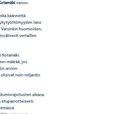
Kotamäki
sanoo.
 eikä käännettä
 nykytyöttömyyden taso
. Varsinkin huomioiden,
välisesti vertaillen
i Kotamäki.
ten määrää, jos
iön arvion
isivat noin miljardin
ikkumisrajoitusten aikana.
 etupainotteisesti.
ilemassa