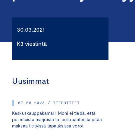
30.03.2021
K3 viestintä
Uusimmat
07.08.2026 / TIEDOTTEET
Keskuskauppakamari: Moni ei tiedä, että
poimituista marjoista tai pullopanteista pitää
maksaa tietyissä tapauksissa verot