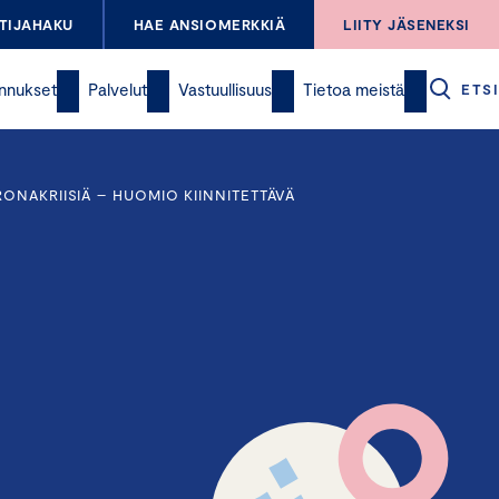
TIJAHAKU
HAE ANSIOMERKKIÄ
LIITY JÄSENEKSI
nnukset
Palvelut
Vastuullisuus
Tietoa meistä
ETSI
ONAKRIISIÄ – HUOMIO KIINNITETTÄVÄ