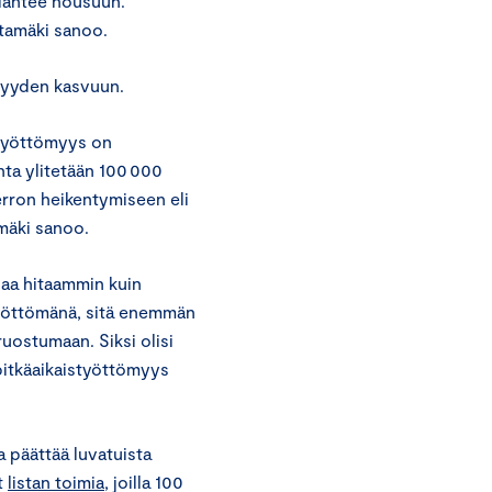
 lähtee nousuun.
otamäki sanoo.
ömyyden kasvuun.
istyöttömyys on
ohta ylitetään 100 000
erron heikentymiseen eli
amäki sanoo.
laa hitaammin kuin
yöttömänä, sitä enemmän
ruostumaan. Siksi olisi
pitkäaikaistyöttömyys
a päättää luvatuista
t
listan toimia
, joilla 100