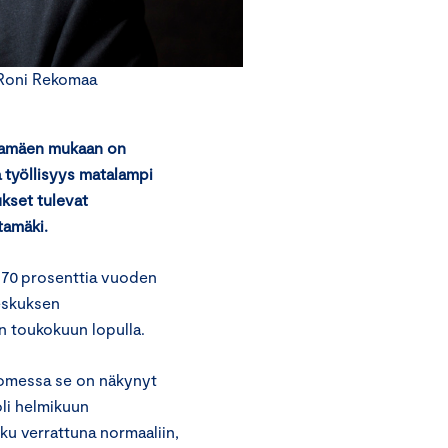
 Roni Rekomaa
tamä
en
mukaan on
 työllisyys matalampi
tukset
tulevat
tamäki
.
li 70 prosenttia vuoden
keskuksen
an toukokuun lopulla.
Suomessa se on näkynyt
oli helmikuun
ku verrattuna normaaliin,