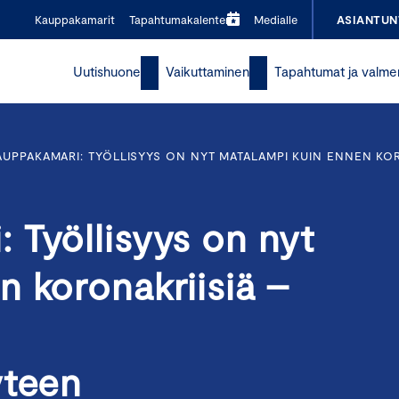
Kauppakamarit
Tapahtumakalenteri
Medialle
ASIANTUN
Uutishuone
Vaikuttaminen
Tapahtumat ja valme
UPPAKAMARI: TYÖLLISYYS ON NYT MATALAMPI KUIN ENNEN KOR
 Työllisyys on nyt
 koronakriisiä –
yteen