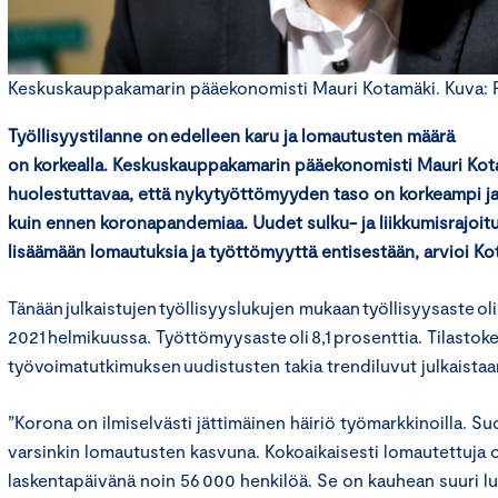
Keskuskauppakamarin pääekonomisti Mauri Kotamäki. Kuva:
Työllisyystilanne on edelleen karu ja
lomautusten määrä
on korkealla
.
Keskuskauppakamarin pääekonomisti Mauri Ko
h
uolestuttavaa, että nykytyöttömyyden taso on korkeampi ja
kuin
ennen
korona
pandemiaa.
U
udet sulku- ja liikkumisrajoi
lisäämään
lomautuksia ja työttömyyttä
entisestään, arvioi Ko
Tänään julkaistujen työllisyyslukujen mukaan työllisyysaste o
2021 helmikuussa. Työttömyysaste oli 8,1 prosenttia. Tilasto
työvoimatutkimuksen uudistusten takia trendiluvut julkaista
”Korona on ilmiselvästi jättimäinen häiriö työmarkkinoilla. 
varsinkin lomautusten kasvuna. Kokoaikaisesti lomautettuja 
laskentapäivänä noin 56 000 henkilöä. Se on kauhean suuri lu