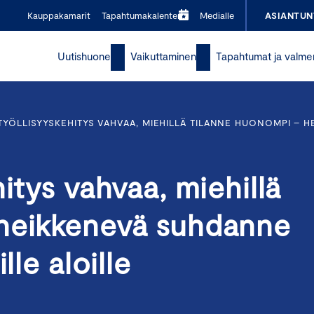
Kauppakamarit
Tapahtumakalenteri
Medialle
ASIANTUN
Uutishuone
Vaikuttaminen
Tapahtumat ja valme
TYÖLLISYYSKEHITYS VAHVAA, MIEHILLÄ TILANNE HUONOMPI – H
itys vahvaa, miehillä
 heikkenevä suhdanne
lle aloille