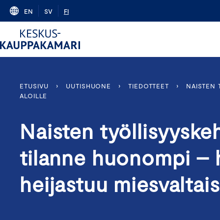
Skip
EN
SV
FI
to
content
ETUSIVU
›
UUTISHUONE
›
TIEDOTTEET
›
NAISTEN 
ALOILLE
Naisten työllisyyskeh
tilanne huonompi –
heijastuu miesvaltaisi