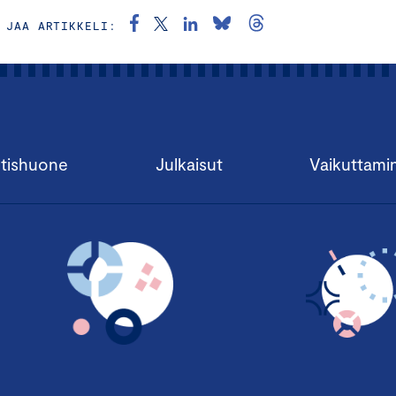
JAA ARTIKKELI:
tishuone
Julkaisut
Vaikuttami