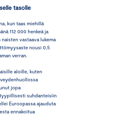
elle tasolle
na, kun taas miehillä
mänä 112 000 henkeä ja
n naisten vastaava lukema
öttömyysaste nousi 0,5
saman verran.
ille aloille, kuten
terveydenhuollossa
unut jopa
tyypillisesti suhdanteisiin
ellei Euroopassa ajauduta
desta ennakoitua