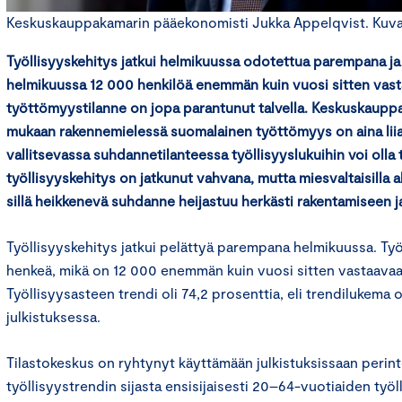
Keskuskauppakamarin pääekonomisti Jukka Appelqvist. Kuva: 
Työllisyyskehitys jatkui helmikuussa odotettua parempana ja 
helmikuussa 12 000 henkilöä enemmän kuin vuosi sitten vas
työttömyystilanne on jopa parantunut talvella. Keskuskaup
mukaan rakennemielessä suomalainen työttömyys on aina liia
vallitsevassa suhdannetilanteessa työllisyyslukuihin voi olla
työllisyyskehitys on jatkunut vahvana, mutta miesvaltaisilla a
sillä heikkenevä suhdanne heijastuu herkästi rakentamiseen ja
Työllisyyskehitys jatkui pelättyä parempana helmikuussa. Työ
henkeä, mikä on 12 000 enemmän kuin vuosi sitten vastaavaa
Työllisyysasteen trendi oli 74,2 prosenttia, eli trendilukema
julkistuksessa.
Tilastokeskus on ryhtynyt käyttämään julkistuksissaan perin
työllisyystrendin sijasta ensisijaisesti 20–64-vuotiaiden työl