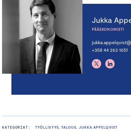
Jukka Appe
PÄÄEKONOMISTI
jukka.appelqvist@
+358 44 263 1051
KATEGORIAT:
TYÖLLISYYS, TALOUS, JUKKA APPELQVIST