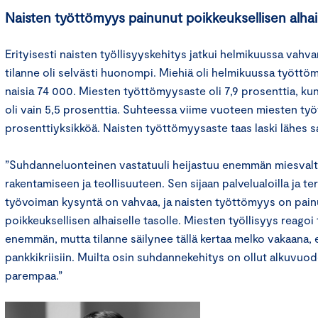
Naisten työttömyys painunut poikkeuksellisen alhais
Erityisesti naisten työllisyyskehitys jatkui helmikuussa vahva
tilanne oli selvästi huonompi. Miehiä oli helmikuussa työttö
naisia 74 000. Miesten työttömyysaste oli 7,9 prosenttia, ku
oli vain 5,5 prosenttia. Suhteessa viime vuoteen miesten ty
prosenttiyksikköä. Naisten työttömyysaste taas laski lähes 
”Suhdanneluonteinen vastatuuli heijastuu enemmän miesvaltais
rakentamiseen ja teollisuuteen. Sen sijaan palvelualoilla ja 
työvoiman kysyntä on vahvaa, ja naisten työttömyys on pain
poikkeuksellisen alhaiselle tasolle. Miesten työllisyys reagoi 
enemmän, mutta tilanne säilynee tällä kertaa melko vakaana, 
pankkikriisiin. Muilta osin suhdannekehitys on ollut alkuvuo
parempaa.”