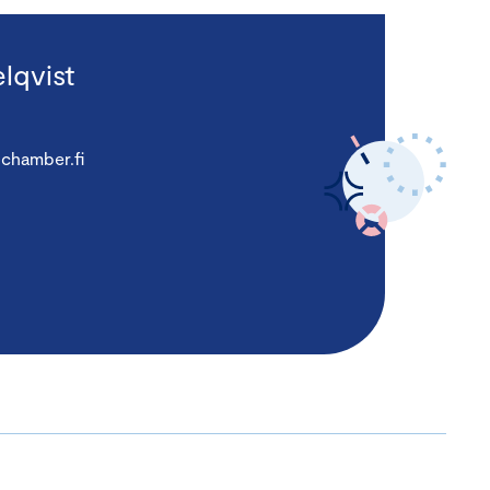
lqvist
chamber.fi