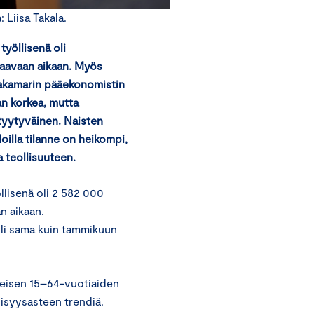
Liisa Takala.
työllisenä oli
taavaan aikaan. Myös
pakamarin pääekonomistin
n korkea, mutta
 tyytyväinen. Naisten
loilla tilanne on heikompi,
 teollisuuteen.
llisenä oli 2 582 000
n aikaan.
 oli sama kuin tammikuun
teisen 15–64-vuotiaiden
lisyysasteen trendiä.