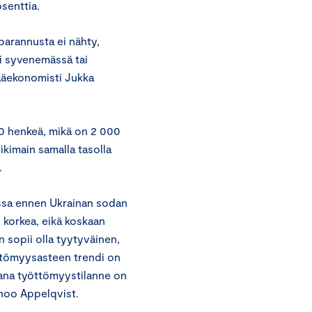
senttia.
parannusta ei nähty,
ti syvenemässä tai
ääekonomisti Jukka
0 henkeä, mikä on 2 000
ikimain samalla tasolla
.
ussa ennen Ukrainan sodan
 korkea, eikä koskaan
 sopii olla tyytyväinen,
öttömyysasteen trendi on
kana työttömyystilanne on
anoo Appelqvist.