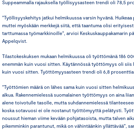
Suppeammalla rajauksella työllisyysasteen trendi oli 78,5 pro
”Työllisyyskehitys jatkui helmikuussa varsin hyvänä. Huikeaa 
muttei myöskään merkkejä siitä, että taantuma olisi erityises
tarttumassa työmarkkinoille”, arvioi Keskuskauppakamarin p
Appelqvist.
Tilastokeskuksen mukaan helmikuussa oli työttömänä 186 00
enemmän kuin vuosi sitten. Käytännössä työttömyys oli siis l
kuin vuosi sitten. Työttömyysasteen trendi oli 6,8 prosenttia
”Työttömien määrä on lähes sama kuin vuosi sitten helmiku
alkua. Rakennemielessä suomalainen työttömyys on aina liian
alene toivotulle tasolle, mutta suhdannemielessä tilanteeseen
koska sotavuosi ei ole nostanut työttömyyttä pelätysti. Ty
noussut hieman viime kevään pohjatasoista, mutta talven ai
pikemminkin parantunut, mikä on vähintäänkin yllättävää”, s