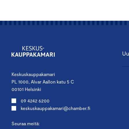
Uu
Keskuskauppakamari
PL 1000, Alvar Aallon katu 5 C
00101 Helsinki
09 4242 6200
keskuskauppakamari@chamber.fi
Seuraa meitä: