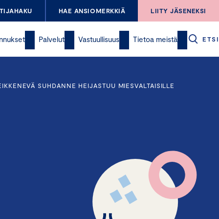
TIJAHAKU
HAE ANSIOMERKKIÄ
LIITY JÄSENEKSI
nnukset
Palvelut
Vastuullisuus
Tietoa meistä
ETSI
EIKKENEVÄ SUHDANNE HEIJASTUU MIESVALTAISILLE