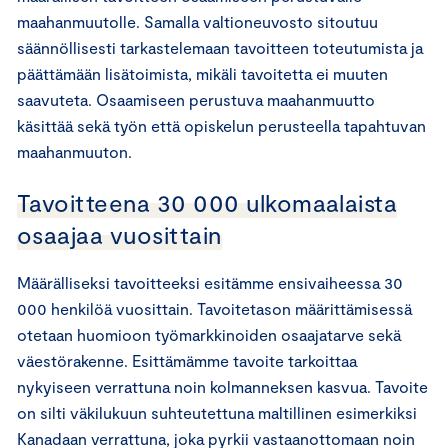
maahanmuutolle. Samalla valtioneuvosto sitoutuu
säännöllisesti tarkastelemaan tavoitteen toteutumista ja
päättämään lisätoimista, mikäli tavoitetta ei muuten
saavuteta. Osaamiseen perustuva maahanmuutto
käsittää sekä työn että opiskelun perusteella tapahtuvan
maahanmuuton.
Tavoitteena 30 000 ulkomaalaista
osaajaa vuosittain
Määrälliseksi tavoitteeksi esitämme ensivaiheessa 30
000 henkilöä vuosittain. Tavoitetason määrittämisessä
otetaan huomioon työmarkkinoiden osaajatarve sekä
väestörakenne. Esittämämme tavoite tarkoittaa
nykyiseen verrattuna noin kolmanneksen kasvua. Tavoite
on silti väkilukuun suhteutettuna maltillinen esimerkiksi
Kanadaan verrattuna, joka pyrkii vastaanottomaan noin