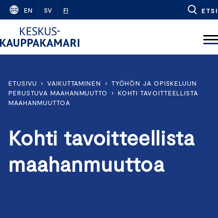
Skip
EN
SV
FI
ETSI
to
content
ETUSIVU
›
VAIKUTTAMINEN
›
TYÖHÖN JA OPISKELUUN
PERUSTUVA MAAHANMUUTTO
›
KOHTI TAVOITTEELLISTA
MAAHANMUUTTOA
Kohti tavoitteellista
maahanmuuttoa