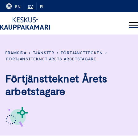
Skip
EN
SV
FI
to
content
FRAMSIDA
›
TJÄNSTER
›
FÖRTJÄNSTTECKEN
›
FÖRTJÄNSTTEKNET ÅRETS ARBETSTAGARE
Förtjänstteknet Årets
arbetstagare