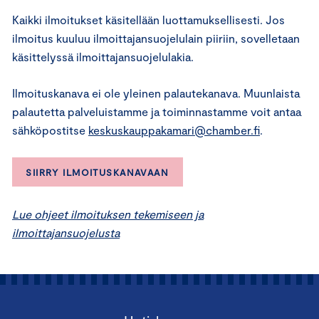
Kaikki ilmoitukset käsitellään luottamuksellisesti. Jos
ilmoitus kuuluu ilmoittajansuojelulain piiriin, sovelletaan
käsittelyssä ilmoittajansuojelulakia.
Ilmoituskanava ei ole yleinen palautekanava. Muunlaista
palautetta palveluistamme ja toiminnastamme voit antaa
sähköpostitse
keskuskauppakamari@chamber.fi
.
SIIRRY ILMOITUSKANAVAAN
Lue ohjeet ilmoituksen tekemiseen ja
ilmoittajansuojelusta