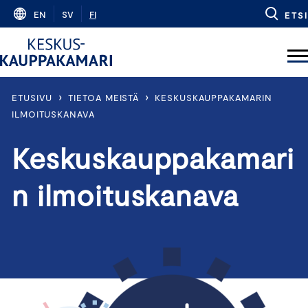
Skip
EN
SV
FI
ETSI
to
content
›
›
ETUSIVU
TIETOA MEISTÄ
KESKUSKAUPPAKAMARIN
ILMOITUSKANAVA
Keskuskauppakamari
n ilmoituskanava