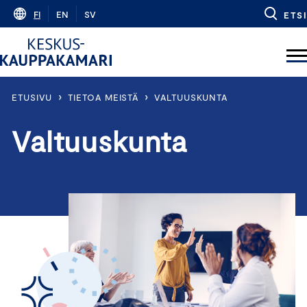
Skip
FI
EN
SV
ETSI
to
content
›
›
ETUSIVU
TIETOA MEISTÄ
VALTUUSKUNTA
Valtuuskunta