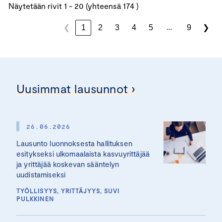
Näytetään rivit 1 - 20 (yhteensä 174 )
…
❮
1
2
3
4
5
9
❯
Uusimmat lausunnot ›
26.06.2026
Lausunto luonnoksesta hallituksen
esitykseksi ulkomaalaista kasvuyrittäjää
ja yrittäjää koskevan sääntelyn
uudistamiseksi
TYÖLLISYYS, YRITTÄJYYS, SUVI
PULKKINEN