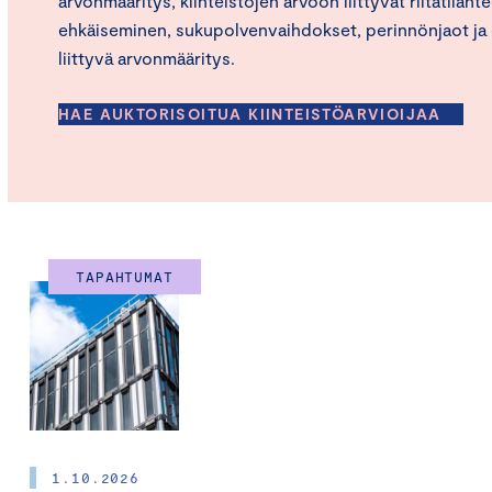
arvonmääritys, kiinteistöjen arvoon liittyvät riitatilant
ehkäiseminen, sukupolvenvaihdokset, perinnönjaot ja 
liittyvä arvonmääritys.
HAE AUKTORISOITUA KIINTEISTÖARVIOIJAA
TAPAHTUMAT
1.10.2026