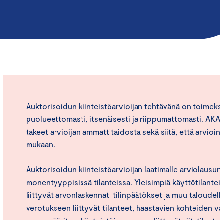
Auktorisoidun kiinteistöarvioijan tehtävänä on toimeks
puolueettomasti, itsenäisesti ja riippumattomasti. AKA-
takeet arvioijan ammattitaidosta sekä siitä, että arvioi
mukaan.
Auktorisoidun kiinteistöarvioijan laatimalle arviolausun
monentyyppisissä tilanteissa. Yleisimpiä käyttötilantei
liittyvät arvonlaskennat, tilinpäätökset ja muu taloude
verotukseen liittyvät tilanteet, haastavien kohteiden v