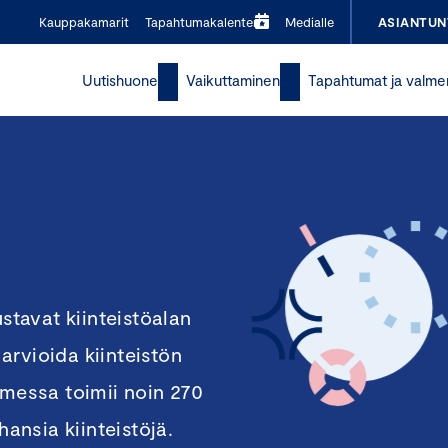
Kauppakamarit
Tapahtumakalenteri
Medialle
ASIANTUN
Uutishuone
Vaikuttaminen
Tapahtumat ja valme
ustavat kiinteistöalan
arvioida kiinteistön
omessa toimii noin 270
hansia kiinteistöjä.