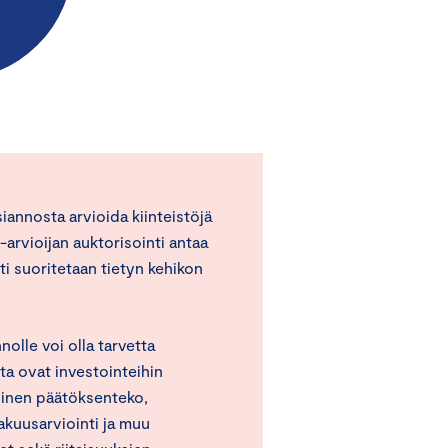
iannosta arvioida kiinteistöjä
arvioijan auktorisointi antaa
nti suoritetaan tietyn kehikon
nolle voi olla tarvetta
ta ovat investointeihin
llinen päätöksenteko,
akuusarviointi ja muu