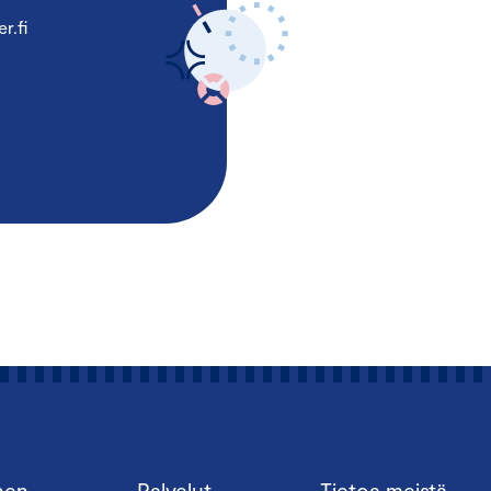
r.fi
nen
Palvelut
Tietoa meistä