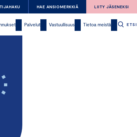
TIJAHAKU
HAE ANSIOMERKKIÄ
LIITY JÄSENEKSI
nnukset
Palvelut
Vastuullisuus
Tietoa meistä
ETSI