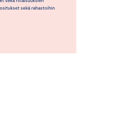
eet sekä riitaisuuksien
ositukset sekä rahastoihin