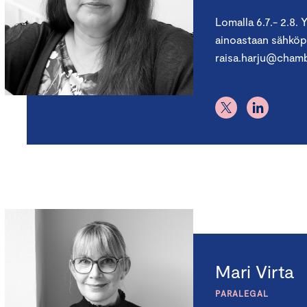
Lomalla 6.7.- 2.8.
ainoastaan sähköpo
raisa.harju@chamb
Mari Virta
PARALEGAL