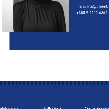
mari.virta@chambe
+358 9 4242 6262
tishuone
Julkaisut
Vaikuttami