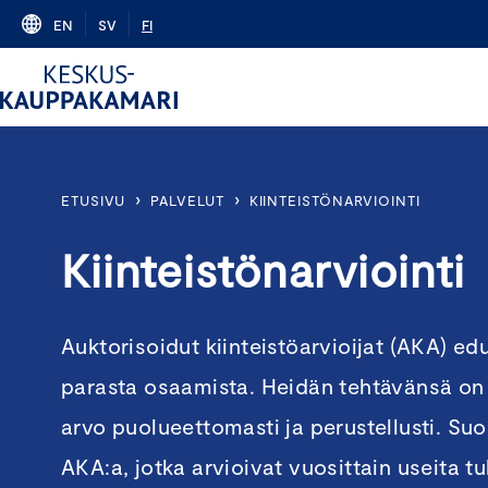
Skip
EN
SV
FI
to
content
›
›
ETUSIVU
PALVELUT
KIINTEISTÖNARVIOINTI
Kiinteistönarviointi
Auktorisoidut kiinteistöarvioijat (AKA) ed
parasta osaamista. Heidän tehtävänsä on 
arvo puolueettomasti ja perustellusti. Su
AKA:a, jotka arvioivat vuosittain useita tu