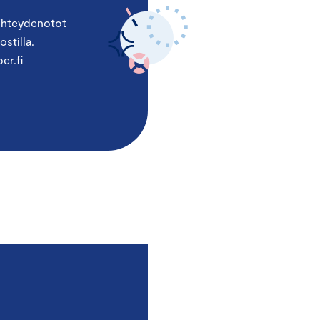
 Yhteydenotot
stilla.
er.fi