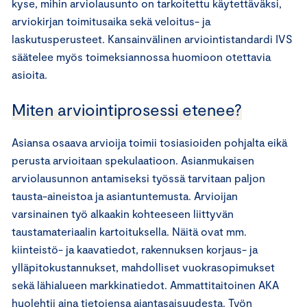
kyse, mihin arviolausunto on tarkoitettu käytettäväksi,
arviokirjan toimitusaika sekä veloitus- ja
laskutusperusteet. Kansainvälinen arviointistandardi IVS
säätelee myös toimeksiannossa huomioon otettavia
asioita.
Miten arviointiprosessi etenee?
Asiansa osaava arvioija toimii tosiasioiden pohjalta eikä
perusta arvioitaan spekulaatioon. Asianmukaisen
arviolausunnon antamiseksi työssä tarvitaan paljon
tausta-aineistoa ja asiantuntemusta. Arvioijan
varsinainen työ alkaakin kohteeseen liittyvän
taustamateriaalin kartoituksella. Näitä ovat mm.
kiinteistö- ja kaavatiedot, rakennuksen korjaus- ja
ylläpitokustannukset, mahdolliset vuokrasopimukset
sekä lähialueen markkinatiedot. Ammattitaitoinen AKA
huolehtii aina tietojensa ajantasaisuudesta. Työn