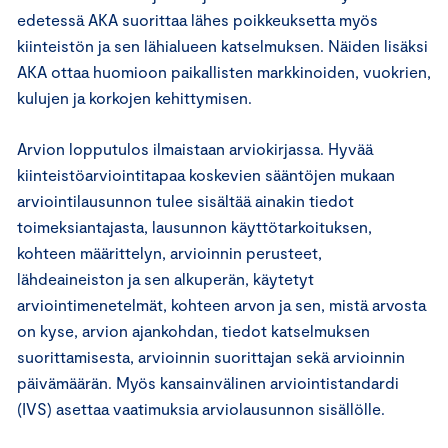
edetessä AKA suorittaa lähes poikkeuksetta myös
kiinteistön ja sen lähialueen katselmuksen. Näiden lisäksi
AKA ottaa huomioon paikallisten markkinoiden, vuokrien,
kulujen ja korkojen kehittymisen.
Arvion lopputulos ilmaistaan arviokirjassa. Hyvää
kiinteistöarviointitapaa koskevien sääntöjen mukaan
arviointilausunnon tulee sisältää ainakin tiedot
toimeksiantajasta, lausunnon käyttötarkoituksen,
kohteen määrittelyn, arvioinnin perusteet,
lähdeaineiston ja sen alkuperän, käytetyt
arviointimenetelmät, kohteen arvon ja sen, mistä arvosta
on kyse, arvion ajankohdan, tiedot katselmuksen
suorittamisesta, arvioinnin suorittajan sekä arvioinnin
päivämäärän. Myös kansainvälinen arviointistandardi
(IVS) asettaa vaatimuksia arviolausunnon sisällölle.