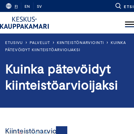
Skip
FI
EN
SV
ETSI
to
content
›
›
›
ETUSIVU
PALVELUT
KIINTEISTÖNARVIOINTI
KUINKA
PÄTEVÖIDYT KIINTEISTÖARVIOIJAKSI
Kuinka pätevöidyt
kiinteistöarvioijaksi
Kiinteistönarviointi