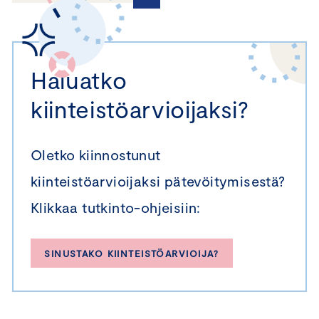
Haluatko
kiinteistöarvioijaksi?
Oletko kiinnostunut
kiinteistöarvioijaksi pätevöitymisestä?
Klikkaa tutkinto-ohjeisiin:
SINUSTAKO KIINTEISTÖARVIOIJA?