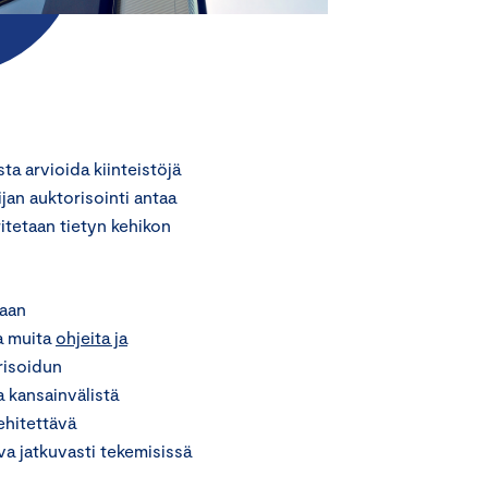
a arvioida kiinteistöjä
jan auktorisointi antaa
ritetaan tietyn kehikon
maan
a muita
ohjeita ja
orisoidun
a kansainvälistä
ehitettävä
va jatkuvasti tekemisissä