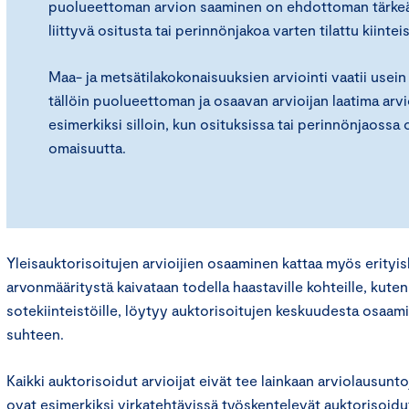
puolueettoman arvion saaminen on ehdottoman tärkeä
liittyvä ositusta tai perinnönjakoa varten tilattu kiinteis
Maa- ja metsätilakokonaisuuksien arviointi vaatii usein
tällöin puolueettoman ja osaavan arvioijan laatima arv
esimerkiksi silloin, kun osituksissa tai perinnönjaossa 
omaisuutta.
Yleisauktorisoitujen arvioijien osaaminen kattaa myös erityis
arvonmääritystä kaivataan todella haastaville kohteille, kuten k
sotekiinteistöille, löytyy auktorisoitujen keskuudesta osaa
suhteen.
Kaikki auktorisoidut arvioijat eivät tee lainkaan arviolausuntoj
ovat esimerkiksi virkatehtävissä työskentelevät auktorisoidut 