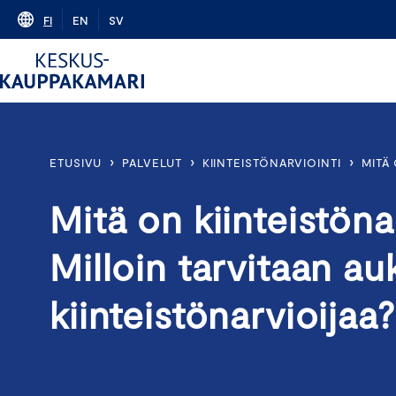
Skip
FI
EN
SV
to
content
›
›
›
ETUSIVU
PALVELUT
KIINTEISTÖNARVIOINTI
MITÄ
Mitä on kiinteistöna
Milloin tarvitaan au
kiinteistönarvioijaa?