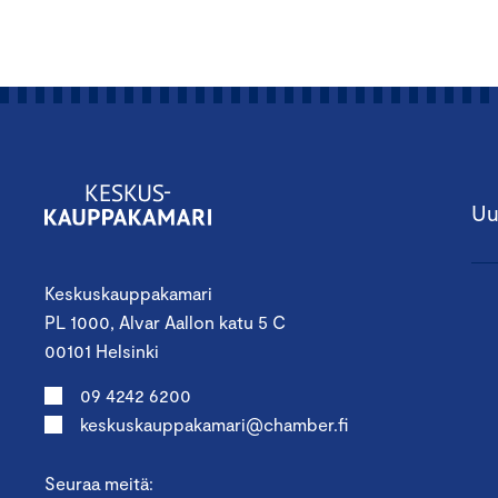
Uu
Keskuskauppakamari
PL 1000, Alvar Aallon katu 5 C
00101 Helsinki
09 4242 6200
keskuskauppakamari@chamber.fi
Seuraa meitä: