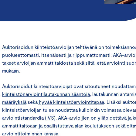
Auktorisoidun kiinteistöarvioijan tehtävänä on toimeksiannost
puolueettomasti, itsenäisesti ja riippumattomasti. AKA-arvioi
takeet arvioijan ammattitaidosta sekä siitä, että arviointi suo
mukaan.
Auktorisoidut kiinteistöarvioijat ovat sitoutuneet noudatta
kiinteistönarviointilautakunnan sääntöjä
, lautakunnan antami
määräyksiä
sekä
hyvää kiinteistöarviointitapaa
. Lisäksi aukt
kiinteistöarvioijan tulee noudattaa kulloinkin voimassa oleva
arviointistandardia (IVS). AKA-arvioijien on ylläpidettävä ja k
ammattitaitoaan ja osallistuttava alan koulutukseen sekä olta
arviointitoiminnan kanssa.