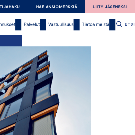
TIJAHAKU
HAE ANSIOMERKKIÄ
LIITY JÄSENEKSI
nnukset
Palvelut
Vastuullisuus
Tietoa meistä
ETSI