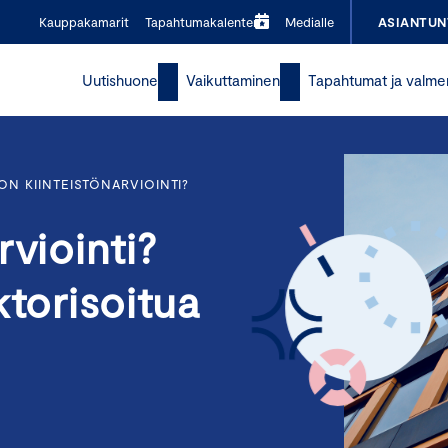
Kauppakamarit
Tapahtumakalenteri
Medialle
ASIANTUN
Uutishuone
Vaikuttaminen
Tapahtumat ja valme
 ON KIINTEISTÖNARVIOINTI?
rviointi?
ktorisoitua