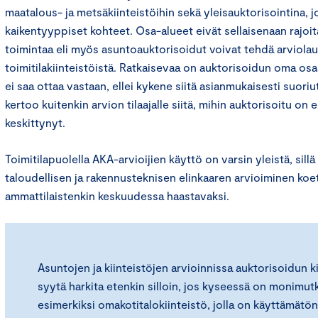
maatalous- ja metsäkiinteistöihin sekä yleisauktorisointina, j
kaikentyyppiset kohteet. Osa-alueet eivät sellaisenaan rajoit
toimintaa eli myös asuntoauktorisoidut voivat tehdä arviol
toimitilakiinteistöistä. Ratkaisevaa on auktorisoidun oma os
ei saa ottaa vastaan, ellei kykene siitä asianmukaisesti suor
kertoo kuitenkin arvion tilaajalle siitä, mihin auktorisoitu on
keskittynyt.
Toimitilapuolella AKA-arvioijien käyttö on varsin yleistä, sillä 
taloudellisen ja rakennusteknisen elinkaaren arvioiminen koe
ammattilaistenkin keskuudessa haastavaksi.
Asuntojen ja kiinteistöjen arvioinnissa auktorisoidun k
syytä harkita etenkin silloin, jos kyseessä on monimut
esimerkiksi omakotitalokiinteistö, jolla on käyttämätön