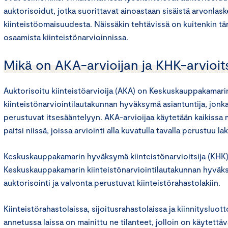
auktorisoidut, jotka suorittavat ainoastaan sisäistä arvonlas
kiinteistöomaisuudesta. Näissäkin tehtävissä on kuitenkin tä
osaamista kiinteistönarvioinnissa.
Mikä on AKA-arvioijan ja KHK-arvioits
Auktorisoitu kiinteistöarvioija (AKA) on Keskuskauppakamari
kiinteistönarviointilautakunnan hyväksymä asiantuntija, jonka
perustuvat itsesääntelyyn. AKA-arvioijaa käytetään kaikissa m
paitsi niissä, joissa arviointi alla kuvatulla tavalla perustuu lak
Keskuskauppakamarin hyväksymä kiinteistönarvioitsija (KHK
Keskuskauppakamarin kiinteistönarviointilautakunnan hyväks
auktorisointi ja valvonta perustuvat kiinteistörahastolakiin.
Kiinteistörahastolaissa, sijoitusrahastolaissa ja kiinnitysluo
annetussa laissa on mainittu ne tilanteet, jolloin on käytet