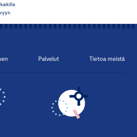
aikilla
evyys.
nen
Palvelut
Tietoa meistä