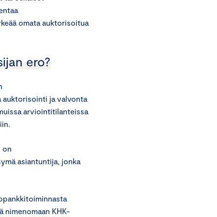
kentaa
rkeää omata auktorisoitua
ijan ero?
n
 auktorisointi ja valvonta
uissa arviointitilanteissa
iin.
) on
ymä asiantuntija, jonka
ttopankkitoiminnasta
tävä nimenomaan KHK-