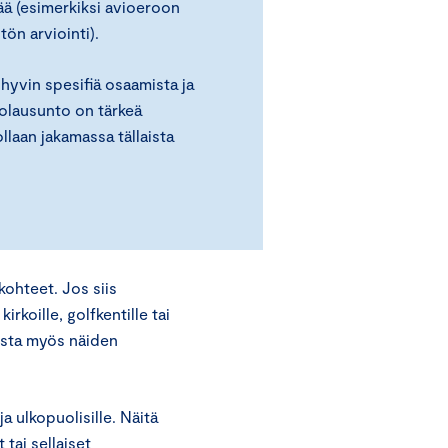
ä (esimerkiksi avioeroon
tön arviointi).
 hyvin spesifiä osaamista ja
iolausunto on tärkeä
ollaan jakamassa tällaista
kohteet. Jos siis
irkoille, golfkentille tai
mista myös näiden
a ulkopuolisille. Näitä
tai sellaiset