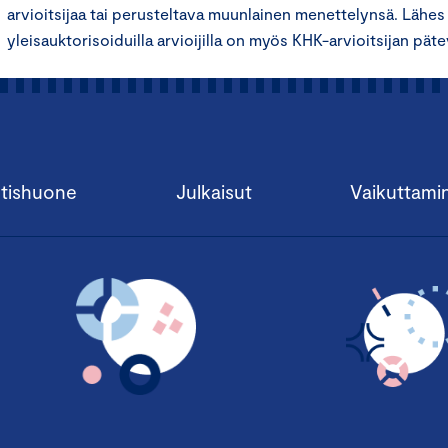
arvioitsijaa tai perusteltava muunlainen menettelynsä. Lähes k
yleisauktorisoiduilla arvioijilla on myös KHK-arvioitsijan pät
tishuone
Julkaisut
Vaikuttami