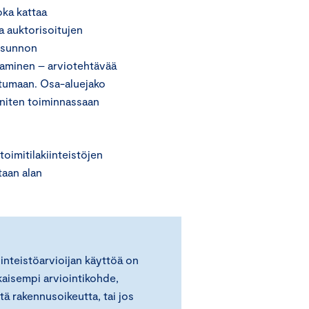
oka kattaa
a auktorisoitujen
ausunnon
aaminen – arviotehtävää
iutumaan. Osa-aluejako
 eniten toiminnassaan
toimitilakiinteistöjen
taan alan
iinteistöarvioijan käyttöä on
kaisempi arviointikohde,
tä rakennusoikeutta, tai jos