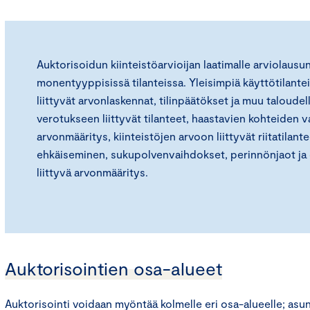
Auktorisoidun kiinteistöarvioijan laatimalle arviolausun
monentyyppisissä tilanteissa. Yleisimpiä käyttötilantei
liittyvät arvonlaskennat, tilinpäätökset ja muu taloude
verotukseen liittyvät tilanteet, haastavien kohteiden v
arvonmääritys, kiinteistöjen arvoon liittyvät riitatilant
ehkäiseminen, sukupolvenvaihdokset, perinnönjaot ja 
liittyvä arvonmääritys.
Auktorisointien osa-alueet
Auktorisointi voidaan myöntää kolmelle eri osa-alueelle; asun