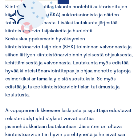
Kiinteistönarviointilautakunta huolehtii auktorisoitujen
kiinteistöarvioijien (AKA) auktorisoinnista ja näiden
toiminnan valvonnasta. Lisäksi lautakunta järjestää
kiinteistönarvioitsijakokeita ja huolehtii
Keskuskauppakamarin hyväksymien
kiinteistönarvioitsijoiden (KHK) toiminnan valvonnasta ja
siihen liittyen kiinteistönarvioinnin yleisestä ohjauksesta,
kehittämisestä ja valvonnasta. Lautakunta myös edistää
hyvää kiinteistönarviointitapaa ja ohjaa menettelytapoja
esimerkiksi antamalla yleisiä suosituksia. Se myös
edistää ja tukee kiinteistöarviointialan tutkimusta ja
koulutusta.
Arvopaperien liikkeeseenlaskijoita ja sijoittajia edustavat
rekisteröidyt yhdistykset voivat esittää
jäsenehdokkaitaan lautakuntaan. Jäsenten on oltava
kiinteistöarviointiin hyvin perehtyneitä ja he eivät saa