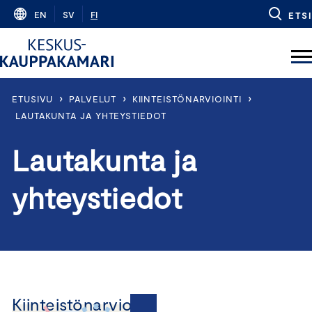
Skip
EN
SV
FI
ETSI
to
content
›
›
›
ETUSIVU
PALVELUT
KIINTEISTÖNARVIOINTI
LAUTAKUNTA JA YHTEYSTIEDOT
Lautakunta ja
yhteystiedot
Kiinteistönarviointi