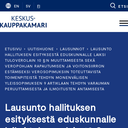
Skip
EN
SV
FI
ETSI
to
content
ETUSIVU
›
UUTISHUONE
›
LAUSUNNOT
›
LAUSUNTO
HALLITUKSEN ESITYKSESTÄ EDUSKUNNALLE LAIKSI
TULOVEROLAIN 10 §:N MUUTTAMISESTA SEKÄ
VEROPOHJAN RAPAUTUMISEN JA VOITONSIIRRON
ESTÄMISEKSI VEROSOPIMUKSIIN TOTEUTTAVISTA
TOIMENPITEISTÄ TEHDYN MONENVÄLISEN
YLEISSOPIMUKSEN 9 ARTIKLAAN TEHDYN VARAUMAN
PERUUTTAMISESTA JA ILMOITUSTEN ANTAMISESTA
Lausunto hallituksen
esityksestä eduskunnalle