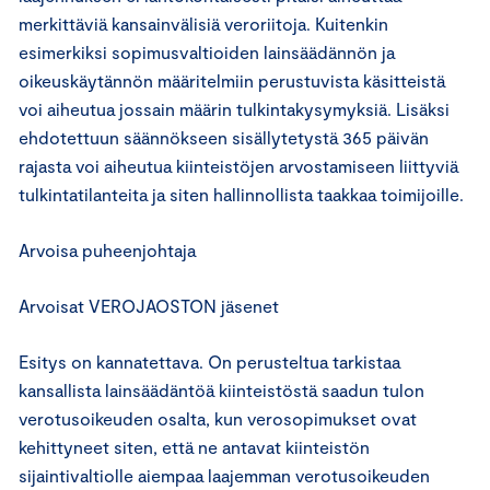
merkittäviä kansainvälisiä veroriitoja. Kuitenkin
esimerkiksi sopimusvaltioiden lainsäädännön ja
oikeuskäytännön määritelmiin perustuvista käsitteistä
voi aiheutua jossain määrin tulkintakysymyksiä. Lisäksi
ehdotettuun säännökseen sisällytetystä 365 päivän
rajasta voi aiheutua kiinteistöjen arvostamiseen liittyviä
tulkintatilanteita ja siten hallinnollista taakkaa toimijoille.
Arvoisa puheenjohtaja
Arvoisat VEROJAOSTON jäsenet
Esitys on kannatettava. On perusteltua tarkistaa
kansallista lainsäädäntöä kiinteistöstä saadun tulon
verotusoikeuden osalta, kun verosopimukset ovat
kehittyneet siten, että ne antavat kiinteistön
sijaintivaltiolle aiempaa laajemman verotusoikeuden