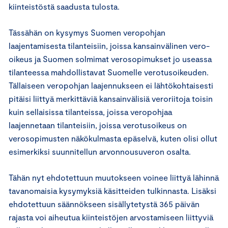
kiinteistöstä saadusta tulosta.
Tässähän on kysymys Suomen veropohjan
laajentamisesta tilanteisiin, joissa kansainvälinen vero-
oikeus ja Suomen solmimat verosopimukset jo useassa
tilanteessa mahdollistavat Suomelle verotusoikeuden.
Tällaiseen veropohjan laajennukseen ei lähtökohtaisesti
pitäisi liittyä merkittäviä kansainvälisiä veroriitoja toisin
kuin sellaisissa tilanteissa, joissa veropohjaa
laajennetaan tilanteisiin, joissa verotusoikeus on
verosopimusten näkökulmasta epäselvä, kuten olisi ollut
esimerkiksi suunnitellun arvonnousuveron osalta.
Tähän nyt ehdotettuun muutokseen voinee liittyä lähinnä
tavanomaisia kysymyksiä käsitteiden tulkinnasta. Lisäksi
ehdotettuun säännökseen sisällytetystä 365 päivän
rajasta voi aiheutua kiinteistöjen arvostamiseen liittyviä