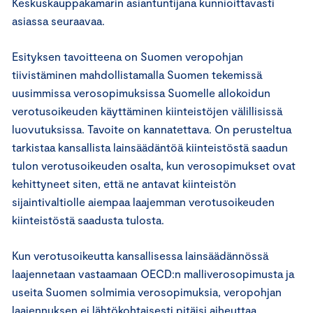
Keskuskauppakamarin asiantuntijana kunnioittavasti
asiassa seuraavaa.
Esityksen tavoitteena on Suomen veropohjan
tiivistäminen mahdollistamalla Suomen tekemissä
uusimmissa verosopimuksissa Suomelle allokoidun
verotusoikeuden käyttäminen kiinteistöjen välillisissä
luovutuksissa. Tavoite on kannatettava. On perusteltua
tarkistaa kansallista lainsäädäntöä kiinteistöstä saadun
tulon verotusoikeuden osalta, kun verosopimukset ovat
kehittyneet siten, että ne antavat kiinteistön
sijaintivaltiolle aiempaa laajemman verotusoikeuden
kiinteistöstä saadusta tulosta.
Kun verotusoikeutta kansallisessa lainsäädännössä
laajennetaan vastaamaan OECD:n malliverosopimusta ja
useita Suomen solmimia verosopimuksia, veropohjan
laajennuksen ei lähtökohtaisesti pitäisi aiheuttaa