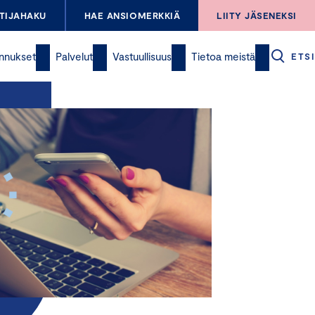
TIJAHAKU
HAE ANSIOMERKKIÄ
LIITY JÄSENEKSI
nnukset
Palvelut
Vastuullisuus
Tietoa meistä
ETSI