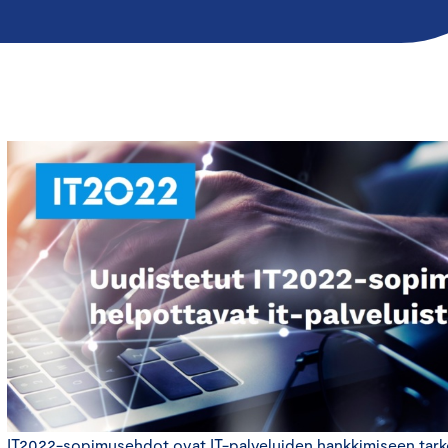
IT2022-sopimusehdot ovat IT-palveluiden hankkimiseen tarko