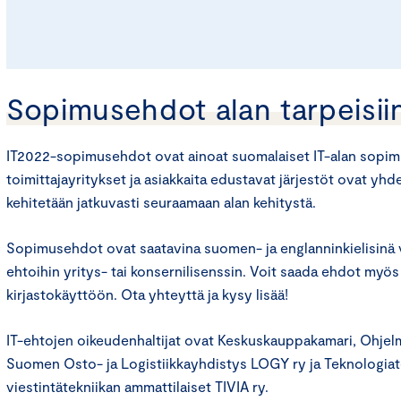
Sopimusehdot alan tarpeisii
IT2022-sopimusehdot ovat ainoat suomalaiset IT-alan sopimu
toimittajayritykset ja asiakkaita edustavat järjestöt ovat yhd
kehitetään jatkuvasti seuraamaan alan kehitystä.
Sopimusehdot ovat saatavina suomen- ja englanninkielisinä v
ehtoihin yritys- tai konsernilisenssin. Voit saada ehdot myös
kirjastokäyttöön. Ota yhteyttä ja kysy lisää!
IT-ehtojen oikeudenhaltijat ovat Keskuskauppakamari, Ohjelm
Suomen Osto- ja Logistiikkayhdistys LOGY ry ja Teknologiateo
viestintätekniikan ammattilaiset TIVIA ry.