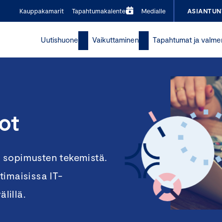
Kauppakamarit
Tapahtumakalenteri
Medialle
ASIANTUN
Uutishuone
Vaikuttaminen
Tapahtumat ja valme
ot
 sopimusten tekemistä.
timaisissa IT-
lillä.