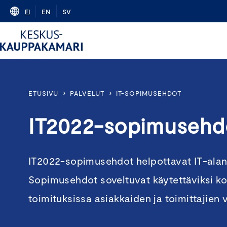
Skip
FI
EN
SV
to
content
›
›
ETUSIVU
PALVELUT
IT-SOPIMUSEHDOT
IT2022-sopimusehd
IT2022-sopimusehdot helpottavat IT-alan
Sopimusehdot soveltuvat käytettäviksi ko
toimituksissa asiakkaiden ja toimittajien vä