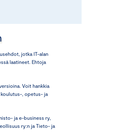
n
sehdot, jotka IT-alan
essä laatineet. Ehtoja
ersioina. Voit hankkia
 koulutus-, opetus- ja
isto- ja e-business ry,
llisuus ry:n ja Tieto- ja