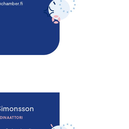
@chamber.fi
 Simonsson
DINAATTORI