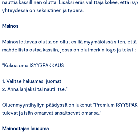
nauttia kassillinen olutta. Lisäksi eräs valittaja kokee, että 
yhteydessä on seksistinen ja typerä.
Mainos
Mainostettavaa olutta on ollut esillä myymälöissä siten, että 
mahdollista ostaa kassiin, jossa on olutmerkin logo ja teksti:
”Kokoa oma ISYYSPAKKAUS
1. Valitse haluamasi juomat
2. Anna lahjaksi tai nauti itse.”
Oluenmyyntihyllyn päädyssä on lukenut ”Premium ISYYSPAKKA
tulevat ja isän omaavat ansaitsevat omansa.”
Mainostajan lausuma