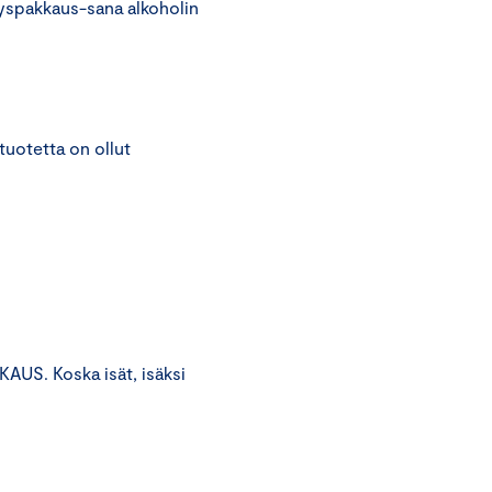
isyyspakkaus-sana alkoholin
tuotetta on ollut
US. Koska isät, isäksi