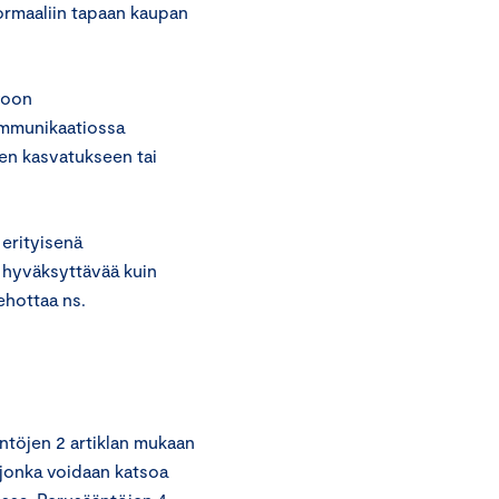
normaaliin tapaan kaupan
voon
ommunikaatiossa
sten kasvatukseen tai
 erityisenä
ä hyväksyttävää kuin
ehottaa ns.
ntöjen 2 artiklan mukaan
, jonka voidaan katsoa