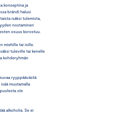
a konseptina ja
ossa brändi halusi
aista isäksi tulemista,
Isyyden nostaminen
iesten osuus korostuu.
miehille tai isille.
säksi tuleville tai kenelle
ntaa kohderyhmän
likuvaa ryyppäävästä
n isää muutamalla
 puolesta ole
tää alkoholia. Se ei