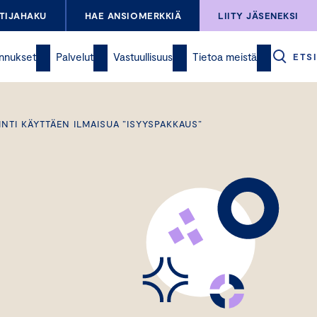
TIJAHAKU
HAE ANSIOMERKKIÄ
LIITY JÄSENEKSI
nnukset
Palvelut
Vastuullisuus
Tietoa meistä
ETSI
NTI KÄYTTÄEN ILMAISUA ”ISYYSPAKKAUS”