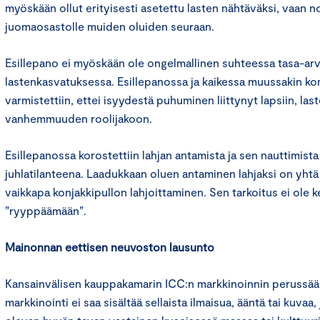
myöskään ollut erityisesti asetettu lasten nähtäväksi, vaan 
juomaosastolle muiden oluiden seuraan.
Esillepano ei myöskään ole ongelmallinen suhteessa tasa-ar
lastenkasvatuksessa. Esillepanossa ja kaikessa muussakin k
varmistettiin, ettei isyydestä puhuminen liittynyt lapsiin, la
vanhemmuuden roolijakoon.
Esillepanossa korostettiin lahjan antamista ja sen nauttimista
juhlatilanteena. Laadukkaan oluen antaminen lahjaksi on yht
vaikkapa konjakkipullon lahjoittaminen. Sen tarkoitus ei ole k
”ryyppäämään”.
Mainonnan eettisen neuvoston lausunto
Kansainvälisen kauppakamarin ICC:n markkinoinnin perussää
markkinointi ei saa sisältää sellaista ilmaisua, ääntä tai kuvaa