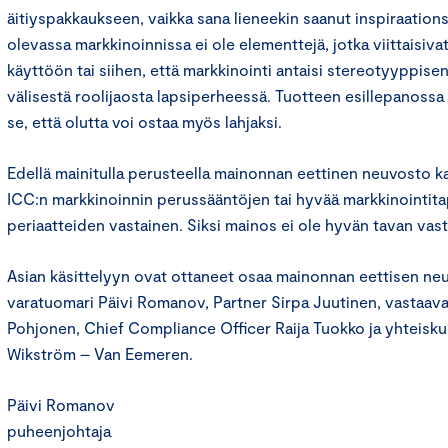
äitiyspakkaukseen, vaikka sana lieneekin saanut inspiraations
olevassa markkinoinnissa ei ole elementtejä, jotka viittaisiv
käyttöön tai siihen, että markkinointi antaisi stereotyyppis
välisestä roolijaosta lapsiperheessä. Tuotteen esillepanoss
se, että olutta voi ostaa myös lahjaksi.
Edellä mainitulla perusteella mainonnan eettinen neuvosto k
ICC:n markkinoinnin perussääntöjen tai hyvää markkinointit
periaatteiden vastainen. Siksi mainos ei ole hyvän tavan vast
Asian käsittelyyn ovat ottaneet osaa mainonnan eettisen n
varatuomari Päivi Romanov, Partner Sirpa Juutinen, vastaava 
Pohjonen, Chief Compliance Officer Raija Tuokko ja yhteisk
Wikström – Van Eemeren.
Päivi Romanov
puheenjohtaja