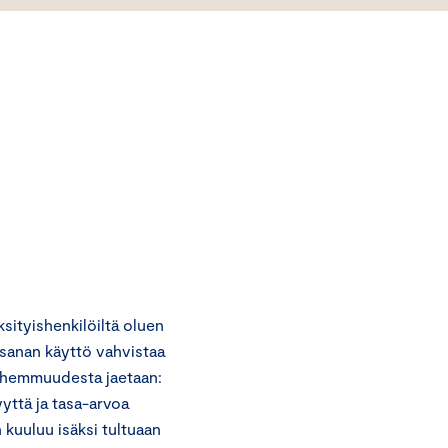
ityishenkilöiltä oluen
-sanan käyttö vahvistaa
anhemmuudesta jaetaan:
yyttä ja tasa-arvoa
 kuuluu isäksi tultuaan