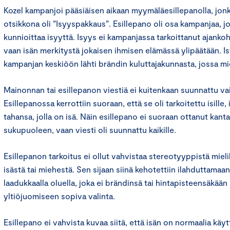
Kozel kampanjoi pääsiäisen aikaan myymäläesillepanolla, jonk
otsikkona oli ”Isyyspakkaus”. Esillepano oli osa kampanjaa, j
kunnioittaa isyyttä. Isyys ei kampanjassa tarkoittanut ajankoht
vaan isän merkitystä jokaisen ihmisen elämässä ylipäätään. 
kampanjan keskiöön lähti brändin kuluttajakunnasta, jossa m
Mainonnan tai esillepanon viestiä ei kuitenkaan suunnattu vain 
Esillepanossa kerrottiin suoraan, että se oli tarkoitettu isille, i
tahansa, jolla on isä. Näin esillepano ei suoraan ottanut ka
sukupuoleen, vaan viesti oli suunnattu kaikille.
Esillepanon tarkoitus ei ollut vahvistaa stereotyyppistä mie
isästä tai miehestä. Sen sijaan siinä kehotettiin ilahduttamaa
laadukkaalla oluella, joka ei brändinsä tai hintapisteensäkään
yltiöjuomiseen sopiva valinta.
Esillepano ei vahvista kuvaa siitä, että isän on normaalia käyt