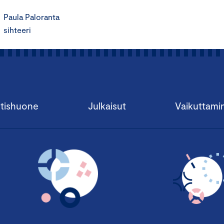
Paula Paloranta
sihteeri
tishuone
Julkaisut
Vaikuttami