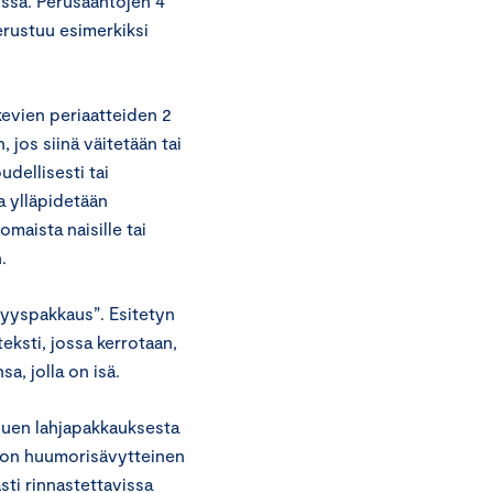
issa. Perusääntöjen 4
perustuu esimerkiksi
evien periaatteiden 2
jos siinä väitetään tai
udellisesti tai
a ylläpidetään
omaista naisille tai
.
syyspakkaus”. Esitetyn
eksti, jossa kerrotaan,
sa, jolla on isä.
luen lahjapakkauksesta
se on huumorisävytteinen
asti rinnastettavissa