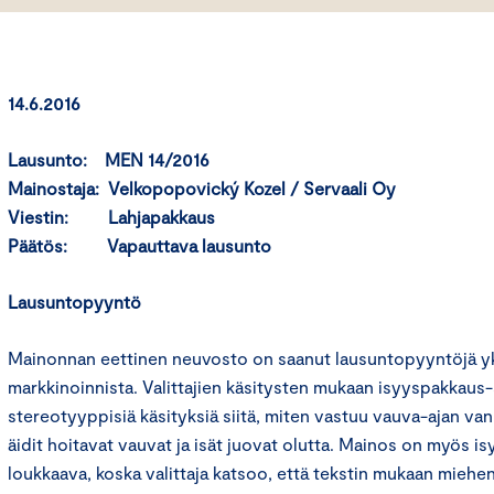
14.6.2016
Lausunto: MEN 14/2016
Mainostaja: Velkopopovický Kozel / Servaali Oy
Viestin: Lahjapakkaus
Päätös: Vapauttava lausunto
Lausuntopyyntö
Mainonnan eettinen neuvosto on saanut lausuntopyyntöjä yks
markkinoinnista. Valittajien käsitysten mukaan isyyspakkaus
stereotyyppisiä käsityksiä siitä, miten vastuu vauva-ajan v
äidit hoitavat vauvat ja isät juovat olutta. Mainos on myös is
loukkaava, koska valittaja katsoo, että tekstin mukaan miehen