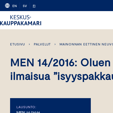
Skip
EN
SV
FI
to
content
ETUSIVU
›
PALVELUT
›
MAINONNAN EETTINEN NEUV
MEN 14/2016: Oluen 
ilmaisua ”isyyspakka
LAUSUNTO:
MEN 14/2016