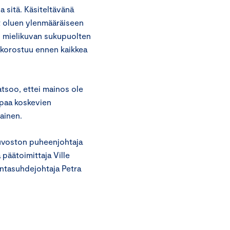
a sitä. Käsiteltävänä
at oluen ylenmääräiseen
en mielikuvan sukupuolten
a korostuu ennen kaikkea
atsoo, ettei mainos ole
apaa koskevien
ainen.
euvoston puheenjohtaja
päätoimittaja Ville
untasuhdejohtaja Petra