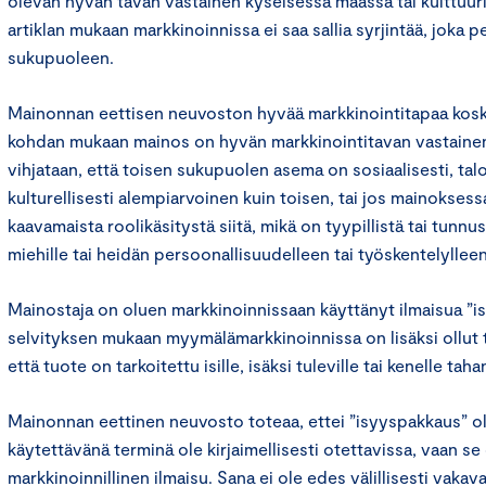
olevan hyvän tavan vastainen kyseisessä maassa tai kulttuur
artiklan mukaan markkinoinnissa ei saa sallia syrjintää, joka 
sukupuoleen.
Mainonnan eettisen neuvoston hyvää markkinointitapaa kosk
kohdan mukaan mainos on hyvän markkinointitavan vastainen, 
vihjataan, että toisen sukupuolen asema on sosiaalisesti, talo
kulturellisesti alempiarvoinen kuin toisen, tai jos mainoksess
kaavamaista roolikäsitystä siitä, mikä on tyypillistä tai tunnus
miehille tai heidän persoonallisuudelleen tai työskentelylleen
Mainostaja on oluen markkinoinnissaan käyttänyt ilmaisua ”i
selvityksen mukaan myymälämarkkinoinnissa on lisäksi ollut t
että tuote on tarkoitettu isille, isäksi tuleville tai kenelle tahan
Mainonnan eettinen neuvosto toteaa, ettei ”isyyspakkaus” o
käytettävänä terminä ole kirjaimellisesti otettavissa, vaan 
markkinoinnillinen ilmaisu. Sana ei ole edes välillisesti vakav