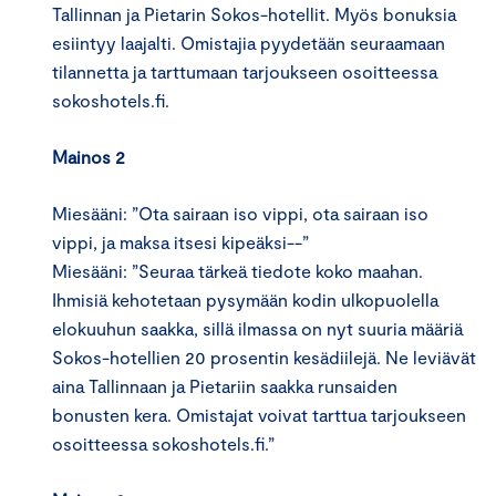
Tallinnan ja Pietarin Sokos-hotellit. Myös bonuksia
esiintyy laajalti. Omistajia pyydetään seuraamaan
tilannetta ja tarttumaan tarjoukseen osoitteessa
sokoshotels.fi.
Mainos 2
Miesääni: ”Ota sairaan iso vippi, ota sairaan iso
vippi, ja maksa itsesi kipeäksi--”
Miesääni: ”Seuraa tärkeä tiedote koko maahan.
Ihmisiä kehotetaan pysymään kodin ulkopuolella
elokuuhun saakka, sillä ilmassa on nyt suuria määriä
Sokos-hotellien 20 prosentin kesädiilejä. Ne leviävät
aina Tallinnaan ja Pietariin saakka runsaiden
bonusten kera. Omistajat voivat tarttua tarjoukseen
osoitteessa sokoshotels.fi.”