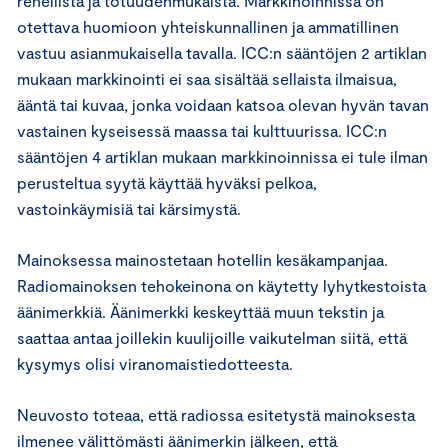
rehellistä ja totuudenmukaista. Markkinoinnissa on
otettava huomioon yhteiskunnallinen ja ammatillinen
vastuu asianmukaisella tavalla. ICC:n sääntöjen 2 artiklan
mukaan markkinointi ei saa sisältää sellaista ilmaisua,
ääntä tai kuvaa, jonka voidaan katsoa olevan hyvän tavan
vastainen kyseisessä maassa tai kulttuurissa. ICC:n
sääntöjen 4 artiklan mukaan markkinoinnissa ei tule ilman
perusteltua syytä käyttää hyväksi pelkoa,
vastoinkäymisiä tai kärsimystä.
Mainoksessa mainostetaan hotellin kesäkampanjaa.
Radiomainoksen tehokeinona on käytetty lyhytkestoista
äänimerkkiä. Äänimerkki keskeyttää muun tekstin ja
saattaa antaa joillekin kuulijoille vaikutelman siitä, että
kysymys olisi viranomaistiedotteesta.
Neuvosto toteaa, että radiossa esitetystä mainoksesta
ilmenee välittömästi äänimerkin jälkeen, että