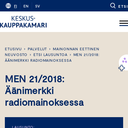
Skip
FI
EN
SV
ETSI
to
content
ETUSIVU
›
PALVELUT
›
MAINONNAN EETTINEN
NEUVOSTO
›
ETSI LAUSUNTOA
›
MEN 21/2018:
ÄÄNIMERKKI RADIOMAINOKSESSA
MEN 21/2018:
Äänimerkki
radiomainoksessa
LAUSUNTO: