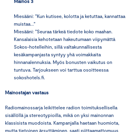
Mainos 3
Miesääni: ”Kun kutisee, kolotta ja ketuttaa, kannattaa
muistaa...”
Miesääni: ”Seuraa tärkeä tiedote koko maahan.
Kansalaisia kehotetaan hakeutumaan viipymättä
Sokos-hotelleihin, sillä valtakunnallisesta
kesäkampanjasta syntyy yhä voimakkaita
hinnanalennuksia. Myös bonusten vaikutus on
tuntuva. Tarjoukseen voi tarttua osoitteessa
sokoshotels.fi.
Mainostajan vastaus
Radiomainossarja leikittelee radion toimituksellisella
sisällöllä ja stereotypioilla, mikä on yksi mainonnan
klassisista muodoista. Kampanjalla haetaan huomiota,
mutta tietoinen ärsyttäminen, saati piittaamattomuus