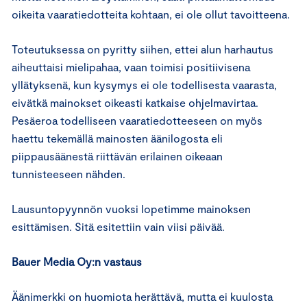
oikeita vaaratiedotteita kohtaan, ei ole ollut tavoitteena.
Toteutuksessa on pyritty siihen, ettei alun harhautus
aiheuttaisi mielipahaa, vaan toimisi positiivisena
yllätyksenä, kun kysymys ei ole todellisesta vaarasta,
eivätkä mainokset oikeasti katkaise ohjelmavirtaa.
Pesäeroa todelliseen vaaratiedotteeseen on myös
haettu tekemällä mainosten äänilogosta eli
piippausäänestä riittävän erilainen oikeaan
tunnisteeseen nähden.
Lausuntopyynnön vuoksi lopetimme mainoksen
esittämisen. Sitä esitettiin vain viisi päivää.
Bauer Media Oy:n vastaus
Äänimerkki on huomiota herättävä, mutta ei kuulosta