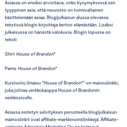
Asiassa on ensiksi arvioitava, onko kysymyksessä sen
tyyppinen asia, että neuvosto on toimivaltainen
käsittelemään asiaa. Blogijulkaisun alussa olevassa
tekstissä blogin kirjoittaja kertoo elämästään. Lisäksi
julkaisussa on hänestä valokuvia. Blogin lopussa on
teksti:
Shirt
House of Brandon
*
Pants
House of Brandon
*
Kursivoitu ilmaisu ”House of Brandon*” on mainoslinkki,
joka johtaa verkkokauppa House of Brandonin
verkkosivulle.
Asiassa esitetyn selvityksen perusteella blogijulkaisun
mainoslinkit ovat affiliate-markkinointilinkkejä. Affiliate-
verkosto Adraction Marketing Oy on kertonut