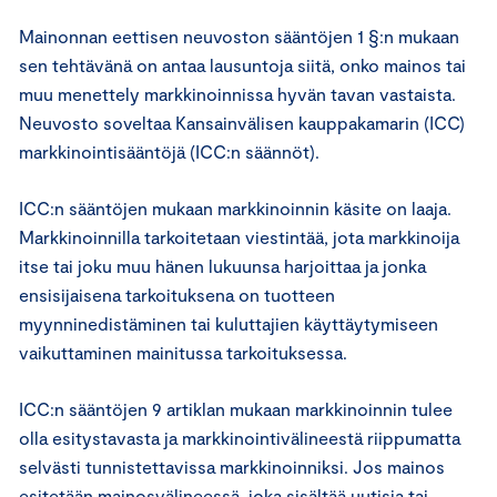
Mainonnan eettisen neuvoston sääntöjen 1 §:n mukaan
sen tehtävänä on antaa lausuntoja siitä, onko mainos tai
muu menettely markkinoinnissa hyvän tavan vastaista.
Neuvosto soveltaa Kansainvälisen kauppakamarin (ICC)
markkinointisääntöjä (ICC:n säännöt).
ICC:n sääntöjen mukaan markkinoinnin käsite on laaja.
Markkinoinnilla tarkoitetaan viestintää, jota markkinoija
itse tai joku muu hänen lukuunsa harjoittaa ja jonka
ensisijaisena tarkoituksena on tuotteen
myynninedistäminen tai kuluttajien käyttäytymiseen
vaikuttaminen mainitussa tarkoituksessa.
ICC:n sääntöjen 9 artiklan mukaan markkinoinnin tulee
olla esitystavasta ja markkinointivälineestä riippumatta
selvästi tunnistettavissa markkinoinniksi. Jos mainos
esitetään mainosvälineessä, joka sisältää uutisia tai