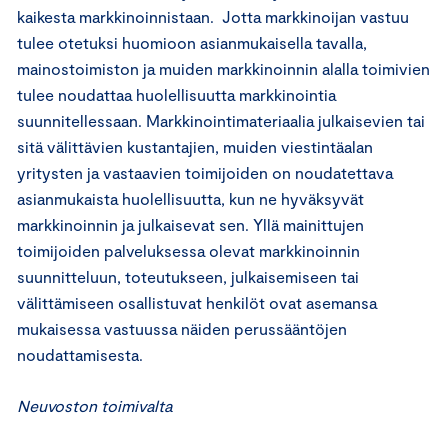
kaikesta markkinoinnistaan. Jotta markkinoijan vastuu
tulee otetuksi huomioon asianmukaisella tavalla,
mainostoimiston ja muiden markkinoinnin alalla toimivien
tulee noudattaa huolellisuutta markkinointia
suunnitellessaan. Markkinointimateriaalia julkaisevien tai
sitä välittävien kustantajien, muiden viestintäalan
yritysten ja vastaavien toimijoiden on noudatettava
asianmukaista huolellisuutta, kun ne hyväksyvät
markkinoinnin ja julkaisevat sen. Yllä mainittujen
toimijoiden palveluksessa olevat markkinoinnin
suunnitteluun, toteutukseen, julkaisemiseen tai
välittämiseen osallistuvat henkilöt ovat asemansa
mukaisessa vastuussa näiden perussääntöjen
noudattamisesta.
Neuvoston toimivalta