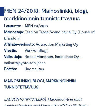
MEN 24/2018: Mainoslinkki, blogi,
markkinoinnin tunnistettavuus
Lausunto:
MEN 24/2018
Mainostaja:
Fashion Trade Scandinavia Oy (House of
Brandon)
Affiliate-verkosto:
Adtraction Marketing Oy
Viestin:
Verkko (Blogi)
Vaikuttaja:
Roosa Mononen, Indieplace Oy -
vaikuttajayhteisön jäsen
Päätös:
Huomautus
MAINOSLINKKI, BLOGI, MARKKINOINNIN
TUNNISTETTAVUUS
LAUSUNTOTIIVISTELMÄ: Markkinointi ei ollut
tunnistettavissa markkinoinniksi ICC:n sääntöjen