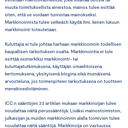
muuta toimituksellista aineistoa, mainos tulee esittää
siten, että se voidaan tunnistaa mainokseksi.
Markkinoinnista tulee selkeästi käydä ilmi, kenen lukuun
markkinointi toteutetaan.
Kuluttajia ei tule johtaa harhaan markkinoinnin todellisen
kaupallisen tarkoituksen osalta. Markkinointia ei tule
esittää esimerkiksi markkinointi- tai
kuluttajatutkimuksena, käyttäjän omaehtoisena
kertomuksena, yksityisenä blogina eikä itsenäisenä
arvosteluna, jos toimenpiteen tarkoituksena on tuotteen
menekinedistäminen.
ICC:n sääntöjen 23 artiklan mukaan markkinoijan tulee
noudattaa näitä perussääntöjä. Lisäksi mainostoimiston,
julkaisijan ja muiden markkinoinnin alalla toimivien tulee
noudattaa näitä sääntöjä. Markkinoija on vastuussa