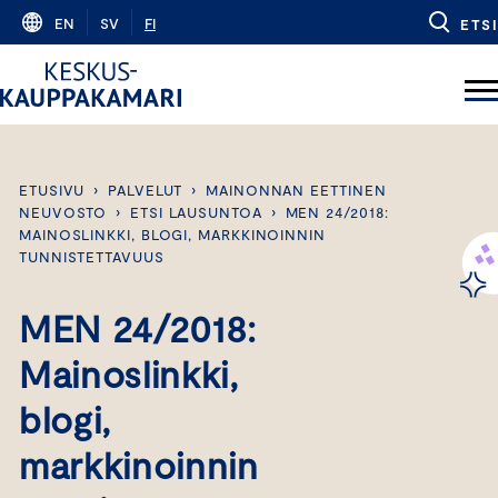
Skip
EN
SV
FI
ETSI
to
content
ETUSIVU
›
PALVELUT
›
MAINONNAN EETTINEN
NEUVOSTO
›
ETSI LAUSUNTOA
›
MEN 24/2018:
MAINOSLINKKI, BLOGI, MARKKINOINNIN
TUNNISTETTAVUUS
MEN 24/2018:
Mainoslinkki,
blogi,
markkinoinnin