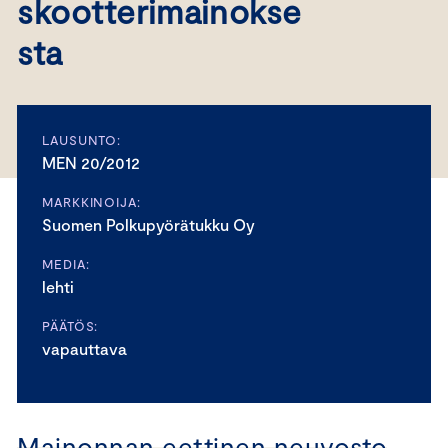
skootterimainokse
sta
LAUSUNTO:
MEN 20/2012
MARKKINOIJA:
Suomen Polkupyörätukku Oy
MEDIA:
lehti
PÄÄTÖS:
vapauttava
Mainonnan eettinen neuvosto