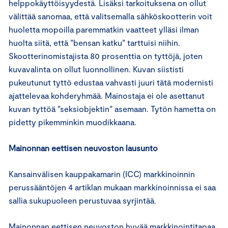
helppokäyttöisyydestä. Lisäksi tarkoituksena on ollut
välittää sanomaa, että valitsemalla sähköskootterin voit
huoletta mopoilla paremmatkin vaatteet ylläsi ilman
huolta siitä, että ”bensan katku” tarttuisi niihin.
Skootterinomistajista 80 prosenttia on tyttöjä, joten
kuvavalinta on ollut luonnollinen. Kuvan siististi
pukeutunut tyttö edustaa vahvasti juuri tätä modernisti
ajattelevaa kohderyhmää. Mainostaja ei ole asettanut
kuvan tyttöä ”seksiobjektin” asemaan. Tytön hametta on
pidetty pikemminkin muodikkaana.
Mainonnan eettisen neuvoston lausunto
Kansainvälisen kauppakamarin (ICC) markkinoinnin
perussääntöjen 4 artiklan mukaan markkinoinnissa ei saa
sallia sukupuoleen perustuvaa syrjintää.
Mainonnan eettisen neuvoston hyvää markkinointitapaa