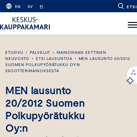
Skip
EN
SV
FI
ETSI
to
content
ETUSIVU
›
PALVELUT
›
MAINONNAN EETTINEN
NEUVOSTO
›
ETSI LAUSUNTOA
›
MEN LAUSUNTO 20/2012
SUOMEN POLKUPYÖRÄTUKKU OY:N
SKOOTTERIMAINOKSESTA
MEN lausunto
20/2012 Suomen
Polkupyörätukku
Oy:n