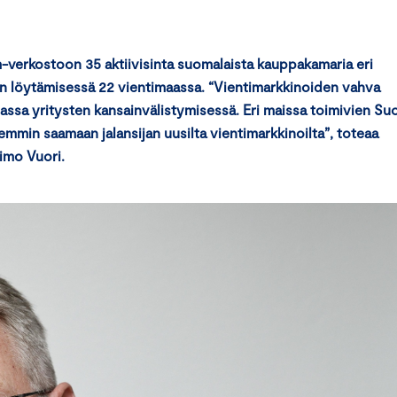
erkostoon 35 aktiivisinta suomalaista kauppakamaria eri
en löytämisessä 22 vientimaassa. “Vientimarkkinoiden vahva
assa yritysten kansainvälistymisessä. Eri maissa toimivien Su
emmin saamaan jalansijan uusilta vientimarkkinoilta”, toteaa
imo Vuori.