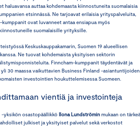
et haluavansa auttaa kohdemaasta kiinnostuneita suomalaisia
umppanien etsinnässä. Ne tarjoavat erilaisia yrityspalveluita,
ham-kumppanit ovat luvanneet antaa ensiapua myös
innostuneille suomalaisille yrityksille.
hteistyössä Keskuskauppakamarin, Suomen 19 alueellisen
 kanssa. Ne tuovat kohdemaista yksityisen sektorin
listymisponnisteluita. Finncham-kumppanit täydentävät ja
li 30 maassa vaikuttavien Business Finland -asiantuntijoiden
ulkomaisten investointien houkuttelemisessa Suomeen.
dittamaan vientiä ja investointeja
us -yksikön osastopäällikkö
Ilona Lundströmin
mukaan on tärkeä
hdolliset julkiset ja yksityiset palvelut sekä verkostot