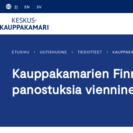
Skip
FI
EN
SV
to
content
ETUSIVU
›
UUTISHUONE
›
TIEDOTTEET
›
KAUPPAKA
Kauppakamarien Fin
panostuksia viennin