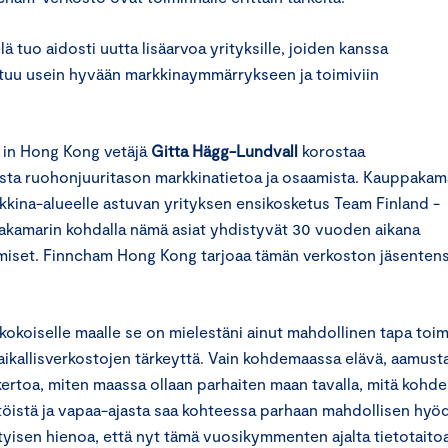
lä tuo aidosti uutta lisäarvoa yrityksille, joiden kanssa
tuu usein hyvään markkinaymmärrykseen ja toimiviin
in Hong Kong vetäjä
Gitta Hägg-Lundvall
korostaa
sta ruohonjuuritason markkinatietoa ja osaamista. Kauppakam
kkina-alueelle astuvan yrityksen ensikosketus Team Finland -
kamarin kohdalla nämä asiat yhdistyvät 30 vuoden aikana
saamiset. Finncham Hong Kong tarjoaa tämän verkoston jäsenten
n kokoiselle maalle se on mielestäni ainut mahdollinen tapa toim
paikallisverkostojen tärkeyttä. Vain kohdemaassa elävä, aamust
kertoa, miten maassa ollaan parhaiten maan tavalla, mitä kohde
n töistä ja vapaa-ajasta saa kohteessa parhaan mahdollisen hyö
rityisen hienoa, että nyt tämä vuosikymmenten ajalta tietotaito