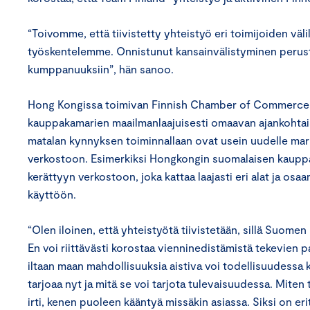
“Toivomme, että tiivistetty yhteistyö eri toimijoiden välil
työskentelemme. Onnistunut kansainvälistyminen perus
kumppanuuksiin”, hän sanoo.
Hong Kongissa toimivan Finnish Chamber of Commerce 
kauppakamarien maailmanlaajuisesti omaavan ajankohtai
matalan kynnyksen toiminnallaan ovat usein uudelle mar
verkostoon. Esimerkiksi Hongkongin suomalaisen kauppa
kerättyyn verkostoon, joka kattaa laajasti eri alat ja o
käyttöön.
“Olen iloinen, että yhteistyötä tiivistetään, sillä Suome
En voi riittävästi korostaa vienninedistämistä tekevien 
iltaan maan mahdollisuuksia aistiva voi todellisuudessa 
tarjoaa nyt ja mitä se voi tarjota tulevaisuudessa. Mite
irti, kenen puoleen kääntyä missäkin asiassa. Siksi on e