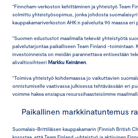
“Finncham-verkoston kehittäminen ja yhteistyö Team Fin
solmittu yhteistyösopimus, jonka johdosta suomalaisyri
kauppakamariverkoston AHK:n palveluita 90 maassa eri p
“Suomen edustustot maailmalla tekevät yhteistyötä suo
palvelutarjontaa paikalliseen Team Finland -toimintaan. K
investoinneista on meidän parannettava entisestään tek
alivaltiosihteeri
Markku Keinänen
.
“Toimiva yhteistyö kohdemaassa jo vaikuttavien suomalai
onnistumiselle vaativassa julkisessa tehtävässään eri puo
voimme hakea ensiapua resurssihaasteisiimme maailmalla
Paikallinen markkinatuntemus ra
Suomalais-Brittiläisen kauppakamarin (Finnish Britis
korostaa, että Team Finland -yhteistyö ja aktiivinen Finn