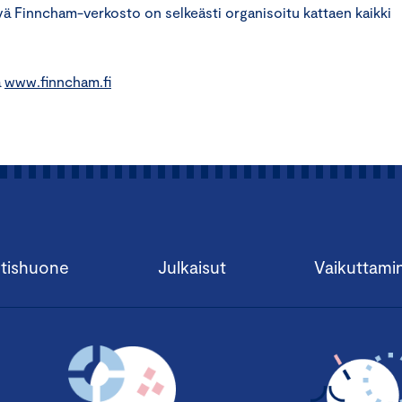
ävä Finncham-verkosto on selkeästi organisoitu kattaen kaikki
a
www.finncham.fi
tishuone
Julkaisut
Vaikuttami