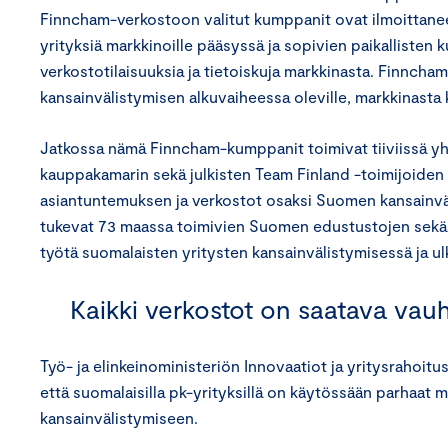
Finncham-verkostoon valitut kumppanit ovat ilmoittane
yrityksiä markkinoille pääsyssä ja sopivien paikallisten k
verkostotilaisuuksia ja tietoiskuja markkinasta. Finnc
kansainvälistymisen alkuvaiheessa oleville, markkinasta ki
Jatkossa nämä Finncham-kumppanit toimivat tiiviissä y
kauppakamarin sekä julkisten Team Finland -toimijoiden
asiantuntemuksen ja verkostot osaksi Suomen kansainvä
tukevat 73 maassa toimivien Suomen edustustojen sekä y
työtä suomalaisten yritysten kansainvälistymisessä ja 
Kaikki verkostot on saatava vauh
Työ- ja elinkeinoministeriön Innovaatiot ja yritysrahoit
että suomalaisilla pk-yrityksillä on käytössään parhaat ma
kansainvälistymiseen.