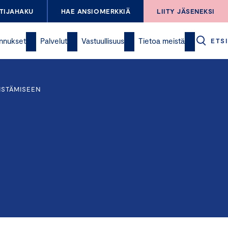
TIJAHAKU
HAE ANSIOMERKKIÄ
LIITY JÄSENEKSI
nnukset
Palvelut
Vastuullisuus
Tietoa meistä
ETSI
ISTÄMISEEN