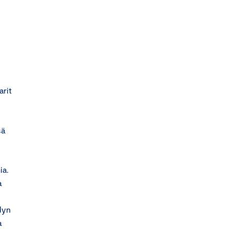
arit
sä
ia.
a
dyn
a