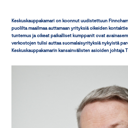
Keskuskauppakamari on koonnut uudistettuun Finncham-v
puolilta maailmaa auttamaan yrityksiä oikeiden kontakti
tuntemus ja oikeat paikalliset kumppanit ovat avainasem
verkostojen tulisi auttaa suomalaisyrityksiä nykyistä par
Keskuskauppakamarin kansainvälisten asioiden johtaja T