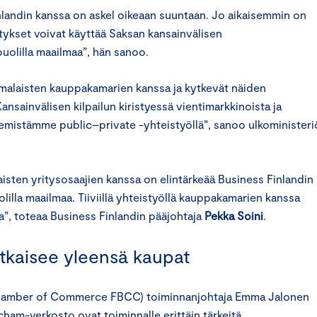
landin kanssa on askel oikeaan suuntaan. Jo aikaisemmin on
tykset voivat käyttää Saksan kansainvälisen
uolilla maailmaa”, hän sanoo.
malaisten kauppakamarien kanssa ja kytkevät näiden
ansainvälisen kilpailun kiristyessä vientimarkkinoista ja
emistämme public–private -yhteistyöllä”, sanoo ulkoministeri
sten yritysosaajien kanssa on elintärkeää Business Finlandin
lilla maailmaa. Tiiviillä yhteistyöllä kauppakamarien kanssa
”, toteaa Business Finlandin pääjohtaja
Pekka Soini
.
tkaisee yleensä kaupat
h Chamber of Commerce FBCC) toiminnanjohtaja Emma Jalonen
cham-verkosto ovat toiminnalle erittäin tärkeitä.