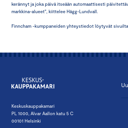
kerännyt ja joka päivä itseään automaattisesti päivitett
markkina-alueet”, kiittelee Hägg-Lundvall.
Finncham -kumppaneiden yhteystiedot löytyvät sivuilt
Uu
Keskuskauppakamari
PL 1000, Alvar Aallon katu 5 C
00101 Helsinki