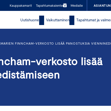
Kauppakamarit
Tapahtumakalenteri
Medialle
ASIANTUN
Uutishuone
Vaikuttaminen
Tapahtumat ja valme
MARIEN FINNCHAM-VERKOSTO LISÄÄ PANOSTUKSIA VIENNINED
ncham-verkosto lisää
edistämiseen