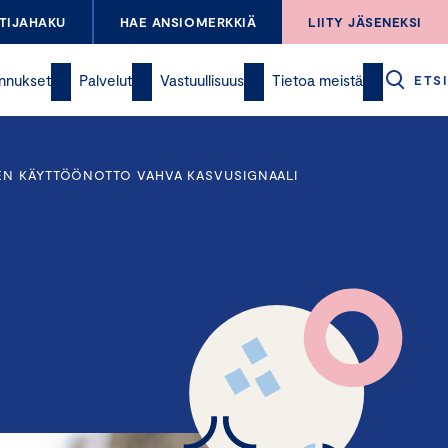
TIJAHAKU
HAE ANSIOMERKKIÄ
LIITY JÄSENEKSI
nnukset
Palvelut
Vastuullisuus
Tietoa meistä
ETSI
SEN KÄYTTÖÖNOTTO VAHVA KASVUSIGNAALI