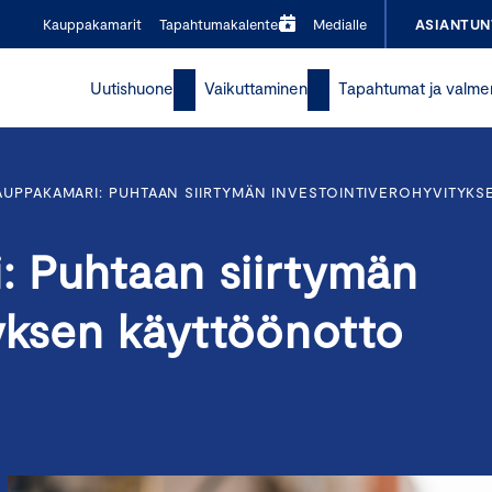
Kauppakamarit
Tapahtumakalenteri
Medialle
ASIANTUN
Uutishuone
Vaikuttaminen
Tapahtumat ja valme
UPPAKAMARI: PUHTAAN SIIRTYMÄN INVESTOINTIVEROHYVITYK
 Puhtaan siirtymän
tyksen käyttöönotto