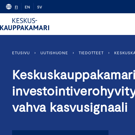
Skip
FI
EN
SV
to
content
ETUSIVU
›
UUTISHUONE
›
TIEDOTTEET
›
KESKUSKA
Keskuskauppakamari:
investointiverohyvi
vahva kasvusignaali