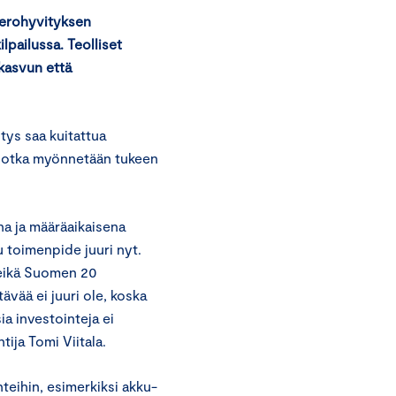
verohyvityksen
lpailussa. Teolliset
 kasvun että
itys saa kuitattua
, jotka myönnetään tukeen
a ja määräaikaisena
 toimenpide juuri nyt.
 eikä Suomen 20
vää ei juuri ole, koska
a investointeja ei
ija Tomi Viitala.
teihin, esimerkiksi akku-