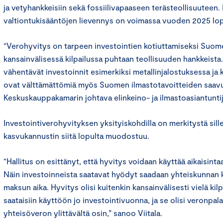
ja vetyhankkeisiin sekä fossiilivapaaseen terästeollisuuteen.
valtiontukisääntöjen lievennys on voimassa vuoden 2025 lo
“Verohyvitys on tarpeen investointien kotiuttamiseksi Suo
kansainvälisessä kilpailussa puhtaan teollisuuden hankkeista
vähentävät investoinnit esimerkiksi metallinjalostuksessa ja
ovat välttämättömiä myös Suomen ilmastotavoitteiden saavu
Keskuskauppakamarin johtava elinkeino- ja ilmastoasiantunt
Investointiverohyvityksen yksityiskohdilla on merkitystä sill
kasvukannustin siitä lopulta muodostuu.
“Hallitus on esittänyt, että hyvitys voidaan käyttää aikaisin
Näin investoinneista saatavat hyödyt saadaan yhteiskunnan
maksun aika. Hyvitys olisi kuitenkin kansainvälisesti vielä kil
saataisiin käyttöön jo investointivuonna, ja se olisi veronpa
yhteisöveron ylittävältä osin,” sanoo Viitala.