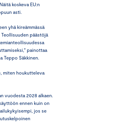
 Näitä koskeva EU:n
ppuun asti.
meen yhä kireämmässä
. Teollisuuden päästöjä
 kemianteollisuudessa
ttamiseksi,” painottaa
ija Teppo Säkkinen.
e, miten houkutteleva
taan vuodesta 2028 alkaen.
 käyttöön ennen kuin on
pailukykyisempi, jos se
lautuskelpoinen