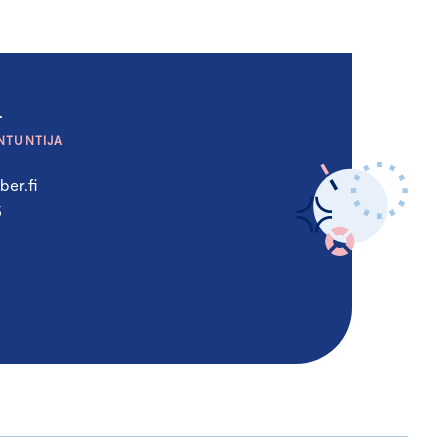
a
NTUNTIJA
er.fi
5