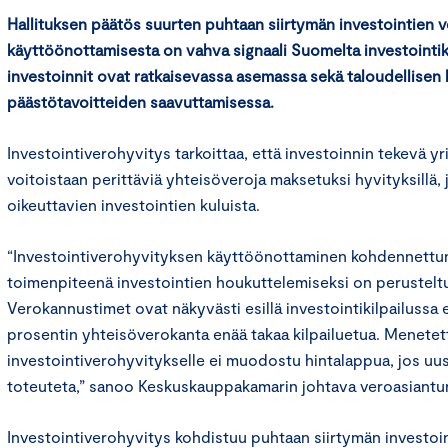
Hallituksen päätös suurten puhtaan siirtymän investointien 
käyttöönottamisesta on vahva signaali Suomelta investointiki
investoinnit ovat ratkaisevassa asemassa sekä taloudellisen
päästötavoitteiden saavuttamisessa.
Investointiverohyvitys tarkoittaa, että investoinnin tekevä yr
voitoistaan perittäviä yhteisöveroja maksetuksi hyvityksillä
oikeuttavien investointien kuluista.
“Investointiverohyvityksen käyttöönottaminen kohdennettun
toimenpiteenä investointien houkuttelemiseksi on perusteltu
Verokannustimet ovat näkyvästi esillä investointikilpailussa
prosentin yhteisöverokanta enää takaa kilpailuetua. Menetettä
investointiverohyvitykselle ei muodostu hintalappua, jos uusi
toteuteta,” sanoo Keskuskauppakamarin johtava veroasiantunt
Investointiverohyvitys kohdistuu puhtaan siirtymän investoin