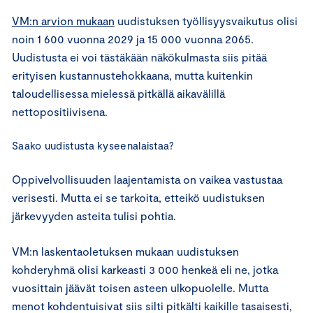
VM:n arvion mukaan
uudistuksen työllisyysvaikutus olisi
noin 1 600 vuonna 2029 ja 15 000 vuonna 2065.
Uudistusta ei voi tästäkään näkökulmasta siis pitää
erityisen kustannustehokkaana, mutta kuitenkin
taloudellisessa mielessä pitkällä aikavälillä
nettopositiivisena.
Saako uudistusta kyseenalaistaa?
Oppivelvollisuuden laajentamista on vaikea vastustaa
verisesti. Mutta ei se tarkoita, etteikö uudistuksen
järkevyyden asteita tulisi pohtia.
VM:n laskentaoletuksen mukaan uudistuksen
kohderyhmä olisi karkeasti 3 000 henkeä eli ne, jotka
vuosittain jäävät toisen asteen ulkopuolelle. Mutta
menot kohdentuisivat siis silti pitkälti kaikille tasaisesti,