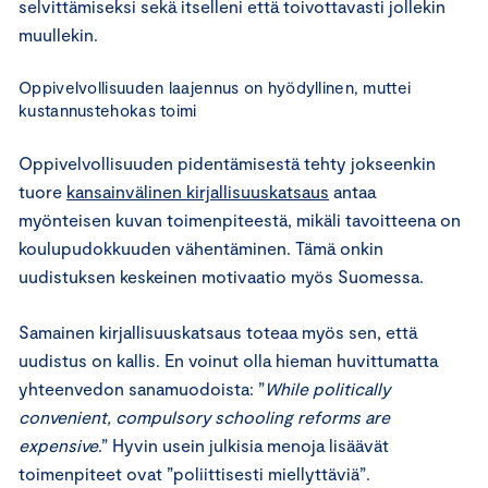
selvittämiseksi sekä itselleni että toivottavasti jollekin
muullekin.
Oppivelvollisuuden laajennus on hyödyllinen, muttei
kustannustehokas toimi
Oppivelvollisuuden pidentämisestä tehty jokseenkin
tuore
kansainvälinen kirjallisuuskatsaus
antaa
myönteisen kuvan toimenpiteestä, mikäli tavoitteena on
koulupudokkuuden vähentäminen. Tämä onkin
uudistuksen keskeinen motivaatio myös Suomessa.
Samainen kirjallisuuskatsaus toteaa myös sen, että
uudistus on kallis. En voinut olla hieman huvittumatta
yhteenvedon sanamuodoista: ”
While politically
convenient, compulsory schooling reforms are
expensive
.” Hyvin usein julkisia menoja lisäävät
toimenpiteet ovat ”poliittisesti miellyttäviä”.