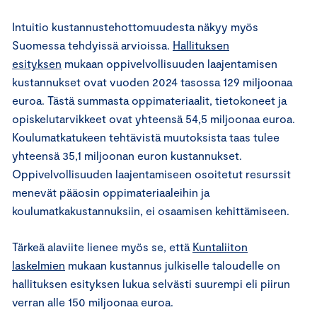
Intuitio kustannustehottomuudesta näkyy myös
Suomessa tehdyissä arvioissa.
Hallituksen
esityksen
mukaan oppivelvollisuuden laajentamisen
kustannukset ovat vuoden 2024 tasossa 129 miljoonaa
euroa. Tästä summasta oppimateriaalit, tietokoneet ja
opiskelutarvikkeet ovat yhteensä 54,5 miljoonaa euroa.
Koulumatkatukeen tehtävistä muutoksista taas tulee
yhteensä 35,1 miljoonan euron kustannukset.
Oppivelvollisuuden laajentamiseen osoitetut resurssit
menevät pääosin oppimateriaaleihin ja
koulumatkakustannuksiin, ei osaamisen kehittämiseen.
Tärkeä alaviite lienee myös se, että
Kuntaliiton
laskelmien
mukaan kustannus julkiselle taloudelle on
hallituksen esityksen lukua selvästi suurempi eli piirun
verran alle 150 miljoonaa euroa.