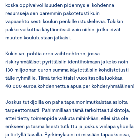
koska oppivelvollisuuden pidennys ei kohdenna
resursseja sen paremmin pakotetusti kuin
vapaaehtoisesti koulun penkille istuskelevia. Tokikin
pakko vaikuttaa käytännössä vain niihin, jotka eivät
muuten koulutustaan jatkaisi.
Kukin voi pohtia eroa vaihtoehtoon, jossa
riskiryhmäläiset pyrittäisiin identifioimaan ja koko noin
130 miljoonan euron summa käytettäisiin kohdistetusti
tälle ryhmälle. Tämä tarkoittaisi vuositasolla luokkaa
40 000 euroa kohdennettua apua per kohderyhmäläinen!
Joskus tutkijoilla on paha tapa monimutkaistaa asioita
tarpeettomasti. Pahimmillaan tämä tarkoittaa tulkintoja,
ettei tietty toimenpide vaikuta mihinkään, ellei sitä ole
erikseen ja täsmällisesti tutkittu ja joskus vieläpä yhdellä
ja tietyllä tavalla. Pyrkimykseni ei missään tapauksessa,