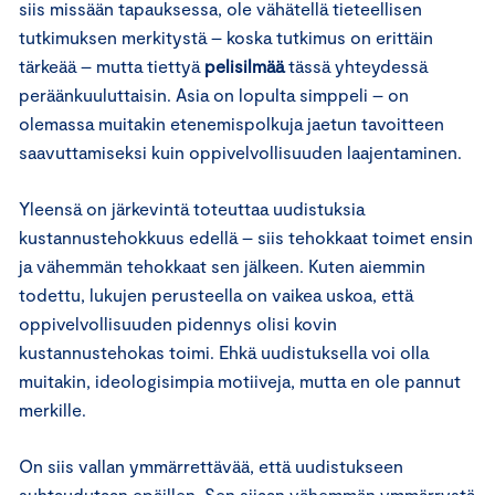
siis missään tapauksessa, ole vähätellä tieteellisen
tutkimuksen merkitystä – koska tutkimus on erittäin
tärkeää – mutta tiettyä
pelisilmää
tässä yhteydessä
peräänkuuluttaisin. Asia on lopulta simppeli – on
olemassa muitakin etenemispolkuja jaetun tavoitteen
saavuttamiseksi kuin oppivelvollisuuden laajentaminen.
Yleensä on järkevintä toteuttaa uudistuksia
kustannustehokkuus edellä – siis tehokkaat toimet ensin
ja vähemmän tehokkaat sen jälkeen. Kuten aiemmin
todettu, lukujen perusteella on vaikea uskoa, että
oppivelvollisuuden pidennys olisi kovin
kustannustehokas toimi. Ehkä uudistuksella voi olla
muitakin, ideologisimpia motiiveja, mutta en ole pannut
merkille.
On siis vallan ymmärrettävää, että uudistukseen
suhtaudutaan epäillen. Sen sijaan vähemmän ymmärrystä