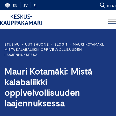
Skip
EN
SV
FI
ETSI
to
content
ETUSIVU
›
UUTISHUONE
›
BLOGIT
›
MAURI KOTAMÄKI:
MISTÄ KALABALIIKKI OPPIVELVOLLISUUDEN
LAAJENNUKSESSA
Mauri Kotamäki: Mistä
kalabaliikki
oppivelvollisuuden
laajennuksessa