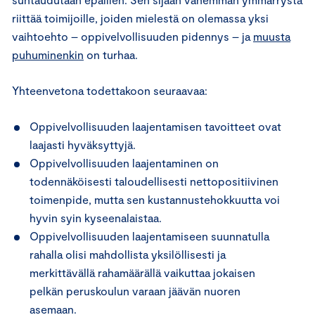
riittää toimijoille, joiden mielestä on olemassa yksi
vaihtoehto – oppivelvollisuuden pidennys – ja
muusta
puhuminenkin
on turhaa.
Yhteenvetona todettakoon seuraavaa:
Oppivelvollisuuden laajentamisen tavoitteet ovat
laajasti hyväksyttyjä.
Oppivelvollisuuden laajentaminen on
todennäköisesti taloudellisesti nettopositiivinen
toimenpide, mutta sen kustannustehokkuutta voi
hyvin syin kyseenalaistaa.
Oppivelvollisuuden laajentamiseen suunnatulla
rahalla olisi mahdollista yksilöllisesti ja
merkittävällä rahamäärällä vaikuttaa jokaisen
pelkän peruskoulun varaan jäävän nuoren
asemaan.