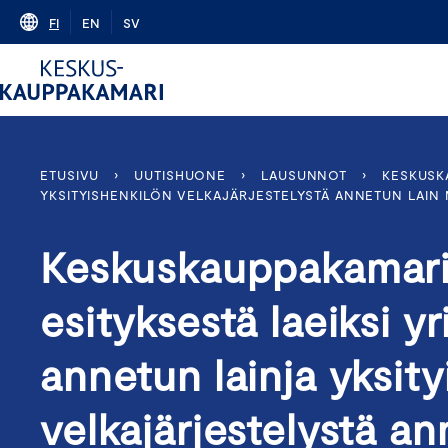
Skip
FI
EN
SV
to
content
ETUSIVU
›
UUTISHUONE
›
LAUSUNNOT
›
KESKUSK
YKSITYISHENKILÖN VELKAJÄRJESTELYSTÄ ANNETUN LAIN MU
Keskuskauppakamarin
esityksestä laeiksi 
annetun lainja yksit
velkajärjestelystä an