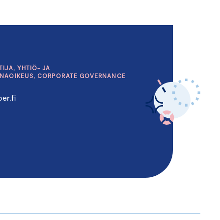
IJA, YHTIÖ- JA
INAOIKEUS, CORPORATE GOVERNANCE
er.fi