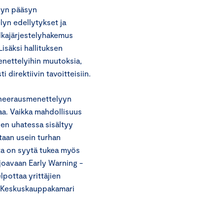
lyyn pääsyn
lyn edellytykset ja
lkajärjestelyhakemus
isäksi hallituksen
enettelyihin muutoksia,
i direktiivin tavoitteisiin.
aneerausmenettelyyn
a. Vaikka mahdollisuus
n uhatessa sisältyy
taan usein turhan
ta on syytä tukea myös
rjoavaan Early Warning -
pottaa yrittäjien
. Keskuskauppakamari