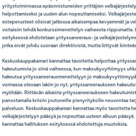
yritystoiminnassa epäonnistuneiden yrittäjien velkajärjeste
helpottamiseksi ja uuden alun nopeuttamiseksi. Velkajärjeste
esteperusteet olisivat jatkossa aikaisempaa kevyemmät ja ve
voitaisiin tehdä konkurssimenettelyn vaiheesta riippumatta. L
esityksessä ehdotetaan yrityssaneeraus- ja velkajärjestelym
jotka eivät johdu suoraan direktiivistä, mutta liittyvät kiinteäst
Keskuskauppakamari kannattaa tavoitetta helpottaa yrityss
hakeutumista jo siinä vaiheessa, kun maksukyvyttömyys uhka
hakeutua yrityssaneerausmenettelyyn jo maksukyvyttömyyde
voimassa olevaan lakiin jo nyt, yrityssaneeraukseen hakeudu
myöhään. Riittävän aikaista yrityssaneeraukseen hakeutumis
panostamalla kriisiin joutuneille pienyrityksille neuvontaa ta
palveluun. Keskuskauppakamari kannattaa myös tavoitetta hel
velkajärjestelyyn pääsyä ja nopeuttaa uuteen alkuun pääsyä
kannattaa hallituksen esityksessä ehdotettuja muutoksia.