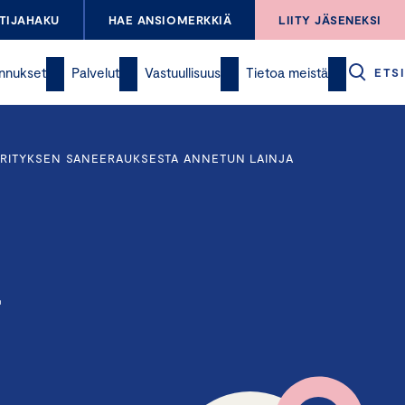
TIJAHAKU
HAE ANSIOMERKKIÄ
LIITY JÄSENEKSI
nnukset
Palvelut
Vastuullisuus
Tietoa meistä
ETSI
YRITYKSEN SANEERAUKSESTA ANNETUN LAINJA
a