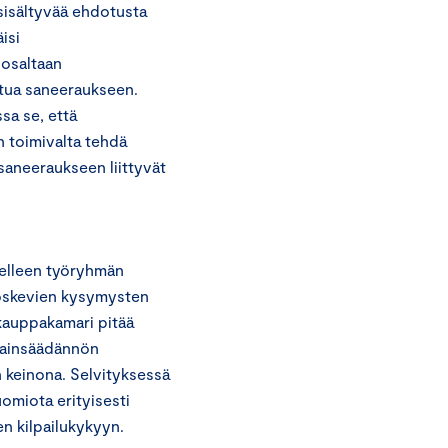
sisältyvää ehdotusta
isi
 osaltaan
eutua saneeraukseen.
sa se, että
n toimivalta tehdä
saneeraukseen liittyvät
telleen työryhmän
koskevien kysymysten
skauppakamari pitää
 lainsäädännön
 keinona. Selvityksessä
omiota erityisesti
n kilpailukykyyn.