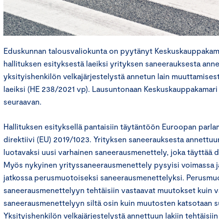
Eduskunnan talousvaliokunta on pyytänyt Keskuskauppakam
hallituksen esityksestä laeiksi yrityksen saneerauksesta annet
yksityishenkilön velkajärjestelystä annetun lain muuttamisesta 
laeiksi (HE 238/2021 vp). Lausuntonaan Keskuskauppakamari e
seuraavan.
Hallituksen esityksellä pantaisiin täytäntöön Euroopan parl
direktiivi (EU) 2019/1023. Yrityksen saneerauksesta annettuu
luotavaksi uusi varhainen saneerausmenettely, joka täyttää di
Myös nykyinen yrityssaneerausmenettely pysyisi voimassa ja 
jatkossa perusmuotoiseksi saneerausmenettelyksi. Perusmu
saneerausmenettelyyn tehtäisiin vastaavat muutokset kuin 
saneerausmenettelyyn siltä osin kuin muutosten katsotaan s
Yksityishenkilön velkajärjestelystä annettuun lakiin tehtäisii