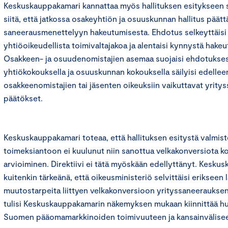
Keskuskauppakamari kannattaa myös hallituksen esitykseen 
siitä, että jatkossa osakeyhtiön ja osuuskunnan hallitus päättä
saneerausmenettelyyn hakeutumisesta. Ehdotus selkeyttäisi
yhtiöoikeudellista toimivaltajakoa ja alentaisi kynnystä hak
Osakkeen- ja osuudenomistajien asemaa suojaisi ehdotukses
yhtiökokouksella ja osuuskunnan kokouksella säilyisi edellee
osakkeenomistajien tai jäsenten oikeuksiin vaikuttavat yritys
päätökset.
Keskuskauppakamari toteaa, että hallituksen esitystä valmis
toimeksiantoon ei kuulunut niin sanottua velkakonversiota 
arvioiminen. Direktiivi ei tätä myöskään edellyttänyt. Kesku
kuitenkin tärkeänä, että oikeusministeriö selvittäisi erikseen
muutostarpeita liittyen velkakonversioon yrityssaneerauksen
tulisi Keskuskauppakamarin näkemyksen mukaan kiinnittää hu
Suomen pääomamarkkinoiden toimivuuteen ja kansainvälisee