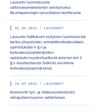
Lausunto luonnoksesta
valtiovarainministeriön selvitykseksi
liikuntapalvelujen arvonlisäverokohtelusta
01.06.2026 / LAUSUNNOT
Lausunto hallituksen esityksen luonnoksesta
laeiksi yliopistolain, ammattikorkeakoululain,
opintotukilain 4 §:n ja
korkeakouluopiskelijoiden
opiskeluterveydenhuollosta annetun lain 2
§:n muuttamisesta (tutkinto avoimena
korkeakouluopetuksena)
26.05.2026 / LAUSUNNOT
Kommentti työ- ja elinkeinoministeriön
virkapuheenvuoron valmisteluun