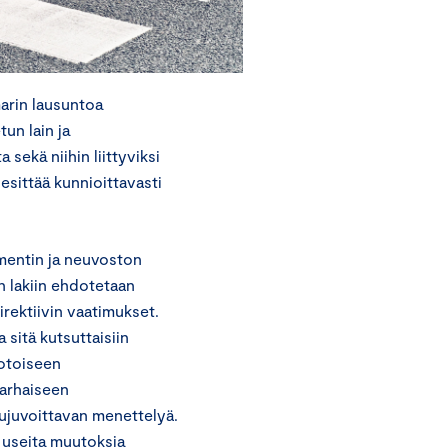
arin lausuntoa
un lain ja
sekä niihin liittyviksi
sittää kunnioittavasti
amentin ja neuvoston
n lakiin ehdotetaan
rektiivin vaatimukset.
sitä kutsuttaisiin
otoiseen
varhaiseen
ujuvoittavan menettelyä.
n useita muutoksia