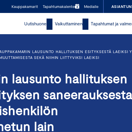
Kauppakamarit
Tapahtumakalenteri
Medialle
ASIANTUN
Uutishuone
Vaikuttaminen
Tapahtumat ja valme
AUPPAKAMARIN LAUSUNTO HALLITUKSEN ESITYKSESTÄ LAEIKSI 
UTTAMISESTA SEKÄ NIIHIN LIITTYVIKSI LAEIKSI
 lausunto hallituksen
yrityksen saneerauksest
yishenkilön
netun lain