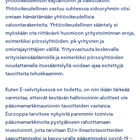
yhtiöoikeudellisiin käytäntöihin ja vaikutuksiin.
Yhtiöoikeudellinen vastuu suhteessa sidosryhmiin olisi
omiaan hämärtämään yhtiöoikeudellisia
valvontarakenteita. Yhtiöoikeudellinen sääntely ei
myöskään ota riittävästi huomioon yritystoiminnan eroja,
esimerkiksi pörssiyhtiöiden, pk-yritysten ja
omistajayrittäjien välillä. Yritysvastuuta koskevalla
erityislainsäädännöllä ja esimerkiksi pörssiyhtiöiden
noudattamalla itsesääntelyllä voidaan ajaa esitettyjä
tavoitteita tehokkaammin.
Kuten E-selvityksessä on todettu, on niin ikään tärkeää
varmistaa, etteivät kestävän hallinnoinnin aloitteet ole
pääomamarkkinaunionin tavoitteiden vastaisia.
Eurooppa tarvitsee nykyistä paremmin toimivia
pääomamarkkinoita pystyäkseen rahoittamaan
investoinnit, joita tarvitaan EU:n ilmastotavoitteiden
saavuttamiseksi ja kasvu-uralle pääsemiseksi covid-19 -