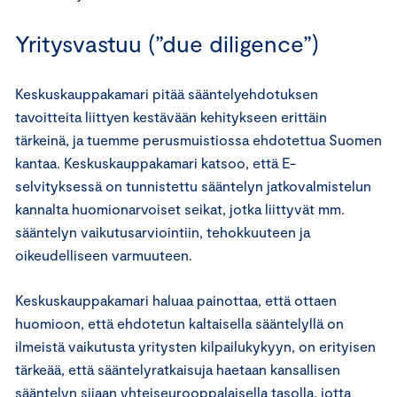
Yritysvastuu (”due diligence”)
Keskuskauppakamari pitää sääntelyehdotuksen
tavoitteita liittyen kestävään kehitykseen erittäin
tärkeinä, ja tuemme perusmuistiossa ehdotettua Suomen
kantaa. Keskuskauppakamari katsoo, että E-
selvityksessä on tunnistettu sääntelyn jatkovalmistelun
kannalta huomionarvoiset seikat, jotka liittyvät mm.
sääntelyn vaikutusarviointiin, tehokkuuteen ja
oikeudelliseen varmuuteen.
Keskuskauppakamari haluaa painottaa, että ottaen
huomioon, että ehdotetun kaltaisella sääntelyllä on
ilmeistä vaikutusta yritysten kilpailukykyyn, on erityisen
tärkeää, että sääntelyratkaisuja haetaan kansallisen
sääntelyn sijaan yhteiseurooppalaisella tasolla, jotta