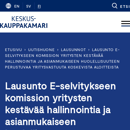
Skip
EN
SV
FI
ETSI
to
content
ETUSIVU
›
UUTISHUONE
›
LAUSUNNOT
›
LAUSUNTO E-
SELVITYKSEEN KOMISSION YRITYSTEN KESTÄVÄÄ
HALLINNOINTIA JA ASIANMUKAISEEN HUOLELLISUUTEEN
PERUSTUVAA YRITYSVASTUUTA KOSKEVISTA ALOITTEISTA
Lausunto E-selvitykseen
komission yritysten
kestävää hallinnointia ja
asianmukaiseen