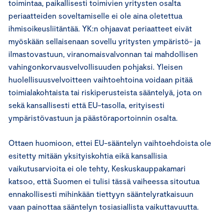
toimintaa, paikallisesti toimivien yritysten osalta
periaatteiden soveltamiselle ei ole aina oletettua
ihmisoikeusliitäntää. YK:n ohjaavat periaatteet eivät
myöskään sellaisenaan sovellu yritysten ympäristö- ja
ilmastovastuun, viranomaisvalvonnan tai mahdollisen
vahingonkorvausvelvollisuuden pohjaksi. Yleisen
huolellisuusvelvoitteen vaihtoehtoina voidaan pitää
toimialakohtaista tai riskiperusteista sääntelyä, jota on
sekä kansallisesti että EU-tasolla, erityisesti
ympäristövastuun ja päästöraportoinnin osalta.
Ottaen huomioon, ettei EU-sääntelyn vaihtoehdoista ole
esitetty mitään yksityiskohtia eikä kansallisia
vaikutusarvioita ei ole tehty, Keskuskauppakamari
katsoo, että Suomen ei tulisi tässä vaiheessa sitoutua
ennakollisesti mihinkään tiettyyn sääntelyratkaisuun
vaan painottaa sääntelyn tosiasiallista vaikuttavuutta.