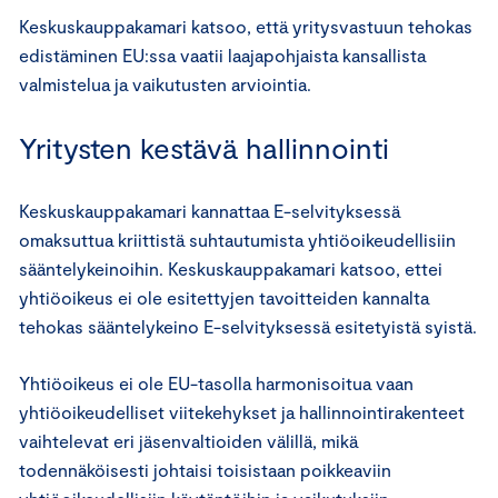
Keskuskauppakamari katsoo, että yritysvastuun tehokas
edistäminen EU:ssa vaatii laajapohjaista kansallista
valmistelua ja vaikutusten arviointia.
Yritysten kestävä hallinnointi
Keskuskauppakamari kannattaa E-selvityksessä
omaksuttua kriittistä suhtautumista yhtiöoikeudellisiin
sääntelykeinoihin. Keskuskauppakamari katsoo, ettei
yhtiöoikeus ei ole esitettyjen tavoitteiden kannalta
tehokas sääntelykeino E-selvityksessä esitetyistä syistä.
Yhtiöoikeus ei ole EU-tasolla harmonisoitua vaan
yhtiöoikeudelliset viitekehykset ja hallinnointirakenteet
vaihtelevat eri jäsenvaltioiden välillä, mikä
todennäköisesti johtaisi toisistaan poikkeaviin