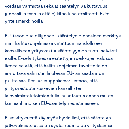
voidaan varmistaa sekä a) sääntelyn vaikuttavuus
globaalilla tasolla että b) kilpailuneutraliteetti EU:n
yhteismarkkinoilla.
EU-tason due diligence -sääntelyn olennainen merkitys
mm. hallitusohjelmassa viitattuun mahdolliseen
kansalliseen yritysvastuusääntelyyn on tuotu selvästi
esille. E-selvityksessä esitettyjen seikkojen valossa
lienee selvää, että hallitusohjelman tavoitteita on
arvioitava valmisteilla olevan EU-lainsäädännön
puitteissa. Keskuskauppakamari katsoo, että
yritysvastuuta koskevien kansallisten
lainvalmistelutoimien tulisi suuntautua ennen muuta
kunnianhimoisen EU-sääntelyn edistämiseen.
E-selvityksestä käy myös hyvin ilmi, että sääntelyn
jatkovalmistelussa on syytä huomioida yrityskannan