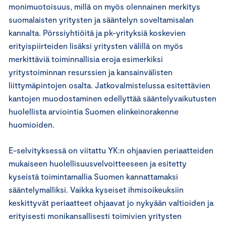
monimuotoisuus, millä on myös olennainen merkitys
suomalaisten yritysten ja sääntelyn soveltamisalan
kannalta. Pörssiyhtiöitä ja pk-yrityksiä koskevien
erityispiirteiden lisäksi yritysten välillä on myös
merkittäviä toiminnallisia eroja esimerkiksi
yritystoiminnan resurssien ja kansainvälisten
liittymäpintojen osalta. Jatkovalmistelussa esitettävien
kantojen muodostaminen edellyttää sääntelyvaikutusten
huolellista arviointia Suomen elinkeinorakenne
huomioiden.
E-selvityksessä on viitattu YK:n ohjaavien periaatteiden
mukaiseen huolellisuusvelvoitteeseen ja esitetty
kyseistä toimintamallia Suomen kannattamaksi
sääntelymalliksi. Vaikka kyseiset ihmisoikeuksiin
keskittyvät periaatteet ohjaavat jo nykyään valtioiden ja
erityisesti monikansallisesti toimivien yritysten