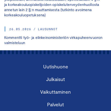
ja korkeakouluopiskelijoiden opiskeluterveydenhuollosta
annetun lain 2 §:n muuttamisesta (tutkinto avoimena
korkeakouluopetuksena)
26.05.2026 / LAUSUNNOT
Kommentti työ- ja elinkeinoministeriön virkapuheenvuoron
valmisteluun
Uutishuone
Julkaisut
Vaikuttaminen
Palvelut