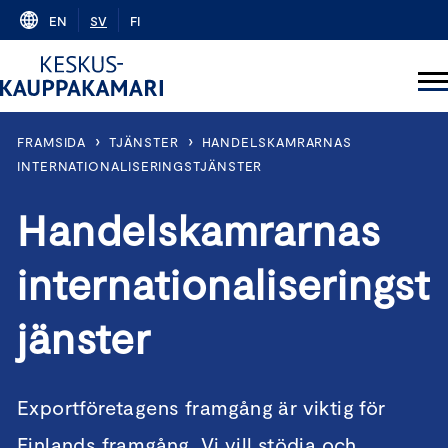
Skip
EN
SV
FI
to
content
›
›
FRAMSIDA
TJÄNSTER
HANDELSKAMRARNAS
INTERNATIONALISERINGSTJÄNSTER
Handelskamrarnas
internationaliseringst
jänster
Exportföretagens framgång är viktig för
Finlands framgång. Vi vill stödja och